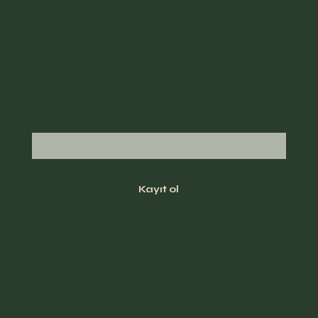
Yazılarımdan haberdar olmak için kayıt olun
Email
*
Evet, beni bülteninize abone yapın.
*
Kayıt ol
Gizlilik Politikası
Hasan
Okurso
y.com