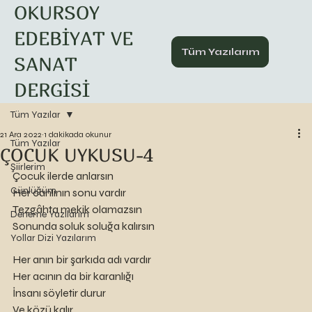
OKURSOY
EDEBİYAT VE
Tüm Yazılarım
SANAT
DERGİSİ
Tüm Yazılar
21 Ara 2022
1 dakikada okunur
Tüm Yazılar
ÇOCUK UYKUSU-4
Şiirlerim
Çocuk ilerde anlarsın
Günlüğüm
Her canlının sonu vardır
Tezgâhta mekik olamazsın
Deneme Yazılarım
Sonunda soluk soluğa kalırsın
Yollar Dizi Yazılarım
Her anın bir şarkıda adı vardır
Her acının da bir karanlığı
İnsanı söyletir durur
Ve közü kalır