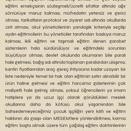
eğitim emekçisinin sözleşmeli/ücretli sıfatlar altında ağır 
sömürüye maruz kalması, müfredatın yetersiz ve gerici 
olması, tarikatların protokol ve ziyaret adı altında okullarda 
cirit atması, okul yöneticilerinin yandaşlık kriteriyle seçilip 
aydın eğitimcilerin bu yöneticiler tarafından baskıya maruz 
kalması, ikili eğitim ve taşımalı eğitim denen garabet 
sistemlerin hala sürdürülüyor ve eğitimdeki sorunları 
büyütüyor olması, devlet okulunda okumanın bile paralı 
hale gelmesi, bağış adı altında toplanan paralardan ulaşıma, 
kantin fiyatlarından araç gereç ihtiyacına kadar uzayan bir 
liste nedeniyle temel bir hak olan eğitimin satın alınabilir bir 
ürün haline gelmesi ve eğitim harcama giderlerinin çok 
maliyetli hale gelmiş olması, yoksul öğrencilerin ya imam 
hatiplere ya da ucuz işçi olarak görüldükleri meslek 
okullarına daha da kötüsü okul yaşamından bile 
bahsedemeyeceğimiz çocuk işçiliğin yeni kılıfı ve eğitim 
hakkının da gaspı olan MESEM’lere yönlendirilmesi, karma 
eğitim başta olmak üzere tüm çağdaş eğitim doktrinlerinin 