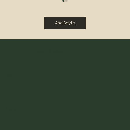
Ana Sayfa
Selahattin Pınar
Hasan Okursoy
Menu
Hakkımda
İletişim