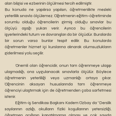
alan bilgisi ve ezberinin ölçülmesi tercih edilmiştir. 
Bu konuda ne yapılırsa yapılsın, öğretmenlikte mesleki 
yeterlilik sınavla ölçülemez. Öğretmenin eğitim-öğretiminde 
sorumlu olduğu öğrencilerin girmiş olduğu sınavlar bu 
ölçüyü aşağı yukarı verir. Ayrıca bu öğrencilerin 
işyerlerindeki tutum ve davranışları da bir ölçüdür. Buralarda 
bir sorun varsa bunlar tespit edilir. Bu konularda 
öğretmenler hizmet içi kurslarına alınarak olumsuzlukların 
giderilmesi yolu seçilir. 
	Önemli olan öğrencidir, onun tam öğrenmeye ulaşıp 
ulaşmadığı, ona uygulanacak sınavlarla ölçülür. Böylece 
öğretmenin yeterliliği veya uzmanlığı ortaya çıkar. 
Öğrencinin aksayan hususlarında tam öğrenmeye 
öğrenciyi ulaştırmak için de öğretmenden çaba sarfetmesi 
istenir. 
	Eğitim-iş Sendikası Başkanı Kadem Özbay da “Derslik 
sayılarının azlığı, okulların fiziki koşullarının yetersizliği, 
öğretmen açığının kapatılmamış olması ve çok sayıda 