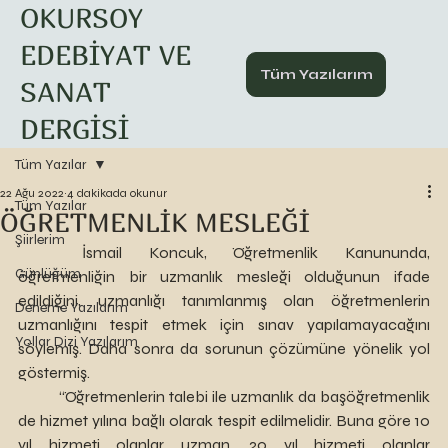
OKURSOY
EDEBİYAT VE
Tüm Yazılarım
SANAT
DERGİSİ
Tüm Yazılar
22 Ağu 2022
4 dakikada okunur
Tüm Yazılar
ÖĞRETMENLİK MESLEĞİ
Şiirlerim
	İsmail Koncuk, Öğretmenlik Kanununda, 
Günlüğüm
öğretmenliğin bir uzmanlık mesleği olduğunun ifade 
edildiğini, uzmanlığı tanımlanmış olan öğretmenlerin 
Deneme Yazılarım
uzmanlığını tespit etmek için sınav yapılamayacağını 
Yollar Dizi Yazılarım
söylemiş. Daha sonra da sorunun çözümüne yönelik yol 
göstermiş.
	“Öğretmenlerin talebi ile uzmanlık da başöğretmenlik 
de hizmet yılına bağlı olarak tespit edilmelidir. Buna göre 10 
yıl hizmeti olanlar uzman, 20 yıl hizmeti olanlar 