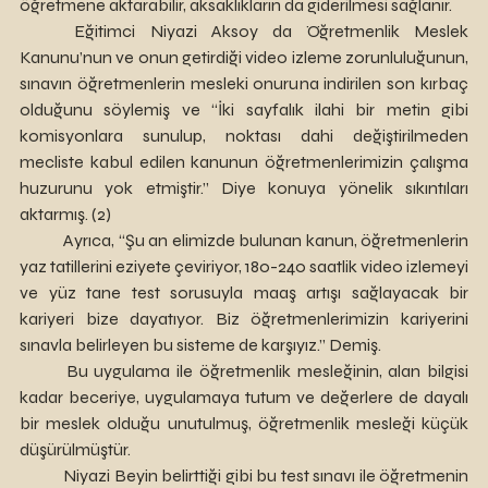
öğretmene aktarabilir, aksaklıkların da giderilmesi sağlanır.
	Eğitimci Niyazi Aksoy da Öğretmenlik Meslek 
Kanunu’nun ve onun getirdiği video izleme zorunluluğunun, 
sınavın öğretmenlerin mesleki onuruna indirilen son kırbaç 
olduğunu söylemiş ve “İki sayfalık ilahi bir metin gibi 
komisyonlara sunulup, noktası dahi değiştirilmeden 
mecliste kabul edilen kanunun öğretmenlerimizin çalışma 
huzurunu yok etmiştir.” Diye konuya yönelik sıkıntıları 
aktarmış. (2)
	Ayrıca, “Şu an elimizde bulunan kanun, öğretmenlerin 
yaz tatillerini eziyete çeviriyor, 180-240 saatlik video izlemeyi 
ve yüz tane test sorusuyla maaş artışı sağlayacak bir 
kariyeri bize dayatıyor. Biz öğretmenlerimizin kariyerini 
sınavla belirleyen bu sisteme de karşıyız.” Demiş. 
	Bu uygulama ile öğretmenlik mesleğinin, alan bilgisi 
kadar beceriye, uygulamaya tutum ve değerlere de dayalı 
bir meslek olduğu unutulmuş, öğretmenlik mesleği küçük 
düşürülmüştür.  
	Niyazi Beyin belirttiği gibi bu test sınavı ile öğretmenin 