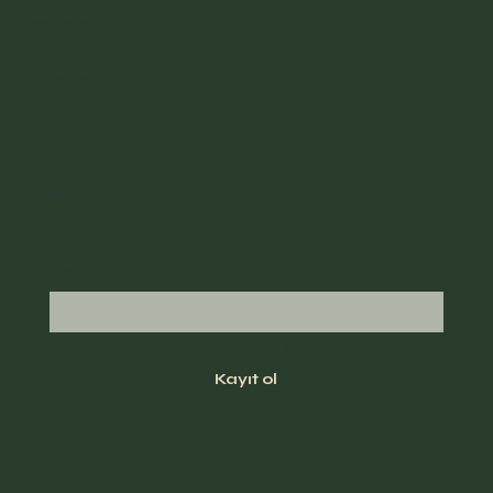
Sosyal medya
Facebook
Yazılarımdan haberdar olmak için kayıt olun
Email
*
Evet, beni bülteninize abone yapın.
*
Kayıt ol