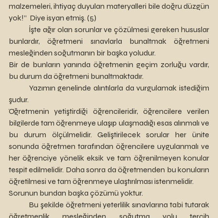
malzemeleri, ihtiyaç duyulan materyalleri bile doğru düzgün 
yok!”  Diye isyan etmiş. (5)
	İşte ağır olan sorunlar ve çözülmesi gereken hususlar 
bunlardır, öğretmeni sınavlarla bunaltmak öğretmeni 
mesleğinden soğutmanın bir başka yoludur. 
Bir de bunların yanında öğretmenin geçim zorluğu vardır, 
bu durum da öğretmeni bunaltmaktadır. 
	Yazımın genelinde alıntılarla da vurgulamak istediğim 
şudur. 
Öğretmenin yetiştirdiği öğrencileridir, öğrencilere verilen 
bilgilerde tam öğrenmeye ulaşıp ulaşmadığı esas alınmalı ve 
bu durum ölçülmelidir. Geliştirilecek sorular her ünite 
sonunda öğretmen tarafından öğrencilere uygulanmalı ve 
her öğrenciye yönelik eksik ve tam öğrenilmeyen konular 
tespit edilmelidir. Daha sonra da öğretmenden bu konuların 
öğretilmesi ve tam öğrenmeye ulaştırılması istenmelidir. 
Sorunun bundan başka çözümü yoktur. 
	Bu şekilde öğretmeni yeterlilik sınavlarına tabi tutarak 
öğretmenlik mesleğinden soğutma yolu tercih 