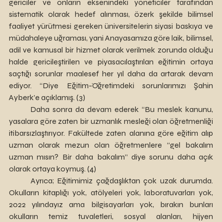
gericiler ve onların eksenindeki yöneticiler tarafından 
sistematik olarak hedef alınması, özerk şekilde bilimsel 
faaliyet yürütmesi gereken üniversitelerin siyasi baskıya ve 
müdahaleye uğraması, yani Anayasamıza göre laik, bilimsel, 
adil ve kamusal bir hizmet olarak verilmek zorunda olduğu 
halde gericileştirilen ve piyasacılaştırılan eğitimin ortaya 
saçtığı sorunlar maalesef her yıl daha da artarak devam 
ediyor. “Diye Eğitim-Öğretimdeki sorunlarımızı Şahin 
Ayberk’e açıklamış. (3)
	Daha sonra da devam ederek “Bu meslek kanunu, 
yasalara göre zaten bir uzmanlık mesleği olan öğretmenliği 
itibarsızlaştırıyor. Fakültede zaten alanına göre eğitim alıp 
uzman olarak mezun olan öğretmenlere “gel bakalım 
uzman mısın? Bir daha bakalım” diye sorunu daha açık 
olarak ortaya koymuş. (4)
	Ayrıca; Eğitimimiz çağdaşlıktan çok uzak durumda. 
Okulların kitaplığı yok, atölyeleri yok, laboratuvarları yok, 
2022 yılındayız ama bilgisayarları yok, bırakın bunları 
okulların temiz tuvaletleri, sosyal alanları, hijyen 