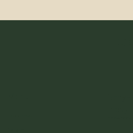
BİR BAKAR
BUZ SARKITLARI
Hasa
Menu
Sosya
medya
Hakkımda
Facebook
İletişim