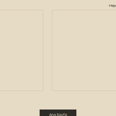
Heps
Ana Sayfa