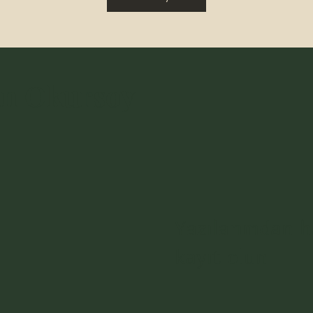
GİTMEK
SIN
n Okursoy
l
Yazılarımdan h
kayıt olun