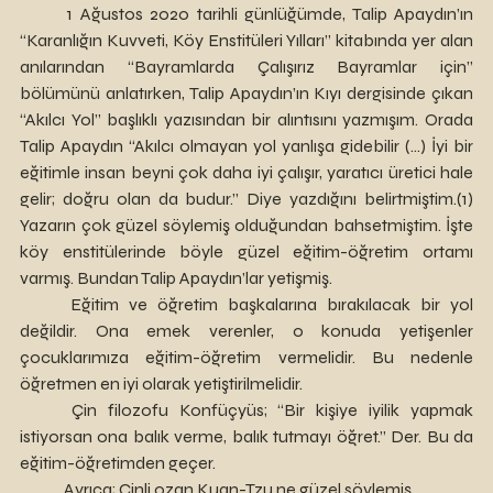
	1 Ağustos 2020 tarihli günlüğümde, Talip Apaydın’ın 
“Karanlığın Kuvveti, Köy Enstitüleri Yılları” kitabında yer alan 
anılarından “Bayramlarda Çalışırız Bayramlar için” 
bölümünü anlatırken, Talip Apaydın’ın Kıyı dergisinde çıkan 
“Akılcı Yol” başlıklı yazısından bir alıntısını yazmışım. Orada 
Talip Apaydın “Akılcı olmayan yol yanlışa gidebilir (…) İyi bir 
eğitimle insan beyni çok daha iyi çalışır, yaratıcı üretici hale 
gelir; doğru olan da budur.” Diye yazdığını belirtmiştim.(1) 
Yazarın çok güzel söylemiş olduğundan bahsetmiştim. İşte 
köy enstitülerinde böyle güzel eğitim-öğretim ortamı 
varmış. Bundan Talip Apaydın’lar yetişmiş.
	Eğitim ve öğretim başkalarına bırakılacak bir yol 
değildir. Ona emek verenler, o konuda yetişenler 
çocuklarımıza eğitim-öğretim vermelidir. Bu nedenle 
öğretmen en iyi olarak yetiştirilmelidir.
	Çin filozofu Konfüçyüs; “Bir kişiye iyilik yapmak 
istiyorsan ona balık verme, balık tutmayı öğret.” Der. Bu da 
eğitim-öğretimden geçer.
	Ayrıca; Çinli ozan Kuan-Tzu ne güzel söylemiş.