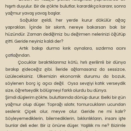
hışırtı duyulur. Bir de gökte bulutlar, karardıkça kararır, sonra 
yağmur yavaş yavaş başlar.
	Soğuklar geldi, her yerde kurur dökülür ağaç 
yaprakları. İçinde bir sıkıntı, nereye bakarsan bak bir 
hüzündür. Zaman dediğimiz bu değirmen nelerinizi öğütüp 
gitti. Geride neyiniz kaldı der?
	Artık bakıp durma kırık aynalara, sızdırma acını 
çatlağından.
	Çocuklar bıraktıklarımız kötü, hırlı gerilimli bir dünya 
bırakıp gideceğiz gibi. İleride ağlamasanız da sessizce, 
üzüleceksiniz. Ülkemizin ekonomik durumu da bozuk, 
söylenen borç iç açıcı değil.  Oysa sevgiyi katık verseydik 
size, öğretseydik bölüşmeyi farklı olurdu bu dünya.
Şimdi düşlerim gökte, bulutlarında dönüp durur. Belki bir gün 
yağmur olup düşer. Toprağı ıslatır, tomurcukların ucundan 
seslenir. Çiçek olur, meyve olur. Geride ne mi kalır? 	
Söyleyemediklerin, bilemediklerin, bıkkınlıkların, insanı işte 
bunlar deli eder. Bir iz önüne düşer. Yaşlılık mı ne? Bizimle 