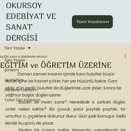
OKURSOY
EDEBİYAT VE
Tüm Yazılarım
SANAT
DERGİSİ
Tüm Yazılar
23 Eki 2022
2 dakikada okunur
Tüm Yazılar
EĞİTİM ve ÖĞRETİM ÜZERİNE
Şiirlerim
	Zaman zaman insanın içinde kara bulutlar büyür 
Günlüğüm
durur. İçine bir kasvet çöker, her yer hüzünlü bakar. Canı 
sıkılır, gün gerilir, bulutlar da düşlerinde uzar gider. Sonra bir 
Deneme Yazılarım
yağmur başlar düşleri ıslanır.
Yollar Dizi Yazılarım
	Bazen de insan sorar? Nerededir o sarkan düşler, 
onlar neleri saklar? Bir çocuk yürür paytak paytak, bir 
umuttur o, çiçeklere dokunur durur. Gün gelir konuşur, belki 
ileride bu günü de yazar.
	Birden bir rüzgar patlar, telaşında, yapraklarda bir 