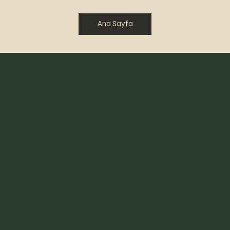
Ana Sayfa
Selahattin Pınar
Hasan Okursoy
Menu
Hakkımda
İletişim
Sosyal medya