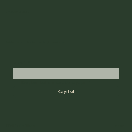
Facebook
Yazılarımdan haberdar olmak için kayıt olun
Email
*
Evet, beni bülteninize abone yapın.
*
Kayıt ol
Gizlilik Politikası
Hasan
Okurso