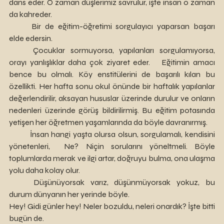
dans eder. O zaman düşlerimiz savrulur, işte insan o zaman 
da kahreder.
	Bir de eğitim-öğretimi sorgulayıcı yaparsan başarı 
elde edersin. 
	Çocuklar sormuyorsa, yapılanları sorgulamıyorsa, 
orayı yanlışlıklar daha çok ziyaret eder. 	Eğitimin amacı 
bence bu olmalı. Köy enstitülerini de başarılı kılan bu 
özellikti. Her hafta sonu okul önünde bir haftalık yapılanlar 
değerlendirilir, aksayan hususlar üzerinde durulur ve onların 
nedenleri üzerinde görüş bildirilirmiş. Bu eğitim potasında 
yetişen her öğretmen yaşamlarında da böyle davranırmış.
	İnsan hangi yaşta olursa olsun, sorgulamalı, kendisini 
yönetenleri,  Ne? Niçin sorularını yöneltmeli. Böyle 
toplumlarda merak ve ilgi artar, doğruyu bulma, ona ulaşma 
yolu daha kolay olur.
	Düşünüyorsak varız, düşünmüyorsak yokuz, bu 
durum dünyanın her yerinde böyle.
Hey! Gidi günler hey! Neler bozuldu, neleri onardık? İşte bitti 
bugün de. 