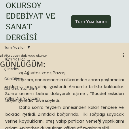
OKURSOY
EDEBİYAT VE
Tüm Yazılarım
SANAT
DERGİSİ
Tüm Yazılar
26 Ağu 2022
1 dakikada okunur
Tüm Yazılar
GÜNLÜĞÜM;
Şiirlerim
	  29 Ağustos 2004 Pazar;
Günlüğüm
 	Teyzem, anneannemin ölümünden sonra peştamalını 
saklamış, onu getirip gösterdi. Annemle birlikte kokladılar. 
Deneme Yazılarım
Sonra annem beline dolayarak eşime ; “Saadet eskiden 
Yollar Dizi Yazılarım
böyle giyerdik” diye söyledi.
 	Daha sonra teyzem annesinden kalan tencere ve 
bakracı getirdi. Zıntıdaki bağlarında,  iki sağdaşı sayacak 
yerine koyduklarını, ateş yakıp patlıcan yemeği yaptıklarını 
anlattı. Anlatırken duygulanıp, ağladı gözyaşlarını sildi. 