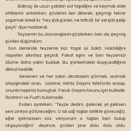
 	Bakraç ile uzun çalıdan süt taşıdığını ve kaymak elde 
ettiklerini anlatırken, gözlerini ileri dikerek; geçmişi tekrar 
yaşamak istedi ki; “hey gidi günler, ne tatlı idi, bir yel gibi gelip 
geçti” diye mırıldandı. 
 	Teyzemin bu davranışlarını gözlerken, ben de; geçmiş 
günleri düşündüm.
 Son deminde teyzeme kızı Yaşar iyi baktı. Hastalığını 
nispeten sıkıntısız geçirdi. Fakat eşim ve ben teyzemizi 
ölüme daha yakın bulduk. Bu günlerindeki duygusallığına 
dikkat kesildik. 
 	Sevecen ve her yakın akrabasını görmek, aramak 
isteyişindeki ısrarı,  üzerine; Vehbi Dayımı telefonla arayıp, 
onunla hepimiz konuştuk. Faruk Dayımı torunu için kutladık. 
İbrahim’i ve Fuat’ı bulamadık.  
 	Evden ayrılırken; “Teyze dedim, gelecek yıl gelirsen 
seni zıntıya götüreceğim. O isli sağ taşları birlikte göreceğiz, 
eğer gelmezsen söz veriyorum o taşları ben bulup 
okşayacağım” deyince; gözleri yine dolu dolu oldu. 