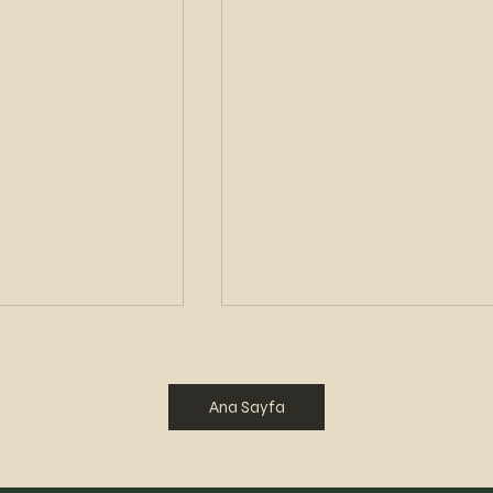
Ana Sayfa
;
GÜNLÜĞÜM;