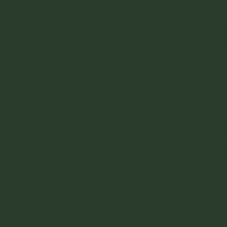
Hasa
Menu
Sosya
medya
Hakkımda
Facebook
İletişim