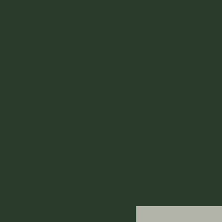
n Okursoy
l
Yazılarımdan h
kayıt olun
Email
*