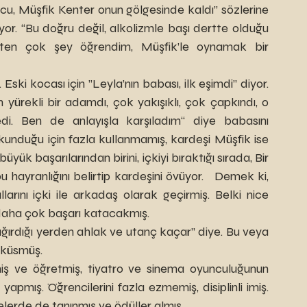
cu, Müşfik Kenter onun gölgesinde kaldı” sözlerine 
yor. “Bu doğru değil, alkolizmle başı dertte olduğu 
ten çok şey öğrendim, Müşfik’le oynamak bir 
yürekli bir adamdı, çok yakışıklı, çok çapkındı, o 
edi. Ben de anlayışla karşıladım“ diye babasını 
okunduğu için fazla kullanmamış, kardeşi Müşfik ise 
ük başarılarından birini, içkiyi bıraktığı sırada, Bir 
 hayranlığını belirtip kardeşini övüyor.   Demek ki, 
larını içki ile arkadaş olarak geçirmiş. Belki nice 
 daha çok başarı katacakmış.
l küsmüş.
 yapmış. Öğrencilerini fazla ezmemiş, disiplinli imiş. 
lerde de tanınmış ve ödüller almış.