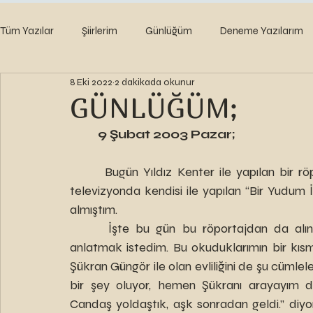
Tüm Yazılar
Şiirlerim
Günlüğüm
Deneme Yazılarım
8 Eki 2022
2 dakikada okunur
GÜNLÜĞÜM;
9 Şubat 2003 Pazar;
	 Bugün Yıldız Kenter ile yapılan bir röportajı Hürriyet Gazetesinde okudum. Geçen gün 
televizyonda kendisi ile yapılan “Bir Yudum 
almıştım. 
	 İşte bu gün bu röportajdan da alıntılar yaparak, Yıldız Kenter’i günlüğümde kısaca 
anlatmak istedim. Bu okuduklarımın bir kısm
Şükran Güngör ile olan evliliğini de şu cümlele
bir şey oluyor, hemen Şükranı arayayım diy
Candaş yoldaştık, aşk sonradan geldi.” diyor