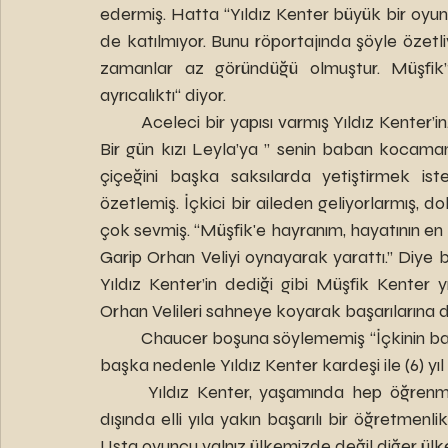
edermiş. Hatta “Yıldız Kenter büyük bir oyun
de katılmıyor. Bunu röportajında şöyle özetli
zamanlar az göründüğü olmuştur. Müşfik’
ayrıcalıktı“ diyor. 
 	Aceleci bir yapısı varmış Yıldız Kenter’in. Eski kocası için ”Leyla’nın babası, ilk eşimdi” diyor. 
Bir gün kızı Leyla’ya ” senin baban kocaman 
çiçeğini başka saksılarda yetiştirmek ist
özetlemiş. İçkici bir aileden geliyorlarmış, d
çok sevmiş. “Müşfik'e hayranım, hayatının en büy
Garip Orhan Veliyi oynayarak yarattı.” Diye bu
Yıldız Kenter’in dediği gibi Müşfik Kenter yıl
Orhan Velileri sahneye koyarak başarılarına
 	Chaucer boşuna söylememiş “İçkinin bağırdığı yerden ahlak ve utanç kaçar” diye. Bu veya 
başka nedenle Yıldız Kenter kardeşi ile (6) yı
 	Yıldız Kenter, yaşamında hep öğrenmiş ve öğretmiş, tiyatro ve sinema oyunculuğunun 
dışında elli yıla yakın başarılı bir öğretmenlik
Usta oyuncu yalnız ülkemizde değil diğer ülke