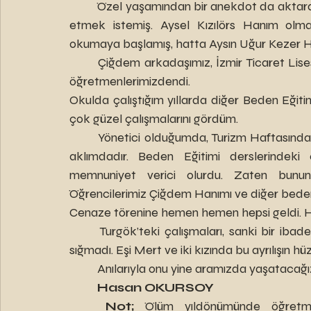
	Özel yaşamından bir anekdot da aktardı. Okuldan ayrılarak, Akşam ticaret lisesine devam 
etmek istemiş. Aysel Kızılörs Hanım olm
okumaya başlamış, hatta Aysın Uğur Kezer H
	Çiğdem arkadaşımız, İzmir Ticaret Lisesi’ndeki diğer beden öğretmenlerimiz gibi çalışkan 
öğretmenlerimizdendi.
Okulda çalıştığım yıllarda diğer Beden Eğiti
çok güzel çalışmalarını gördüm.
	Yönetici olduğumda, Turizm Haftasında hazırladıkları etkinlikte stafet yarışmaları dün gibi 
aklımdadır. Beden Eğitimi derslerindeki 
memnuniyet verici olurdu. Zaten bunun 
Öğrencilerimiz Çiğdem Hanımı ve diğer beden
Cenaze törenine hemen hemen hepsi geldi. He
	Turgök’teki çalışmaları, sanki bir ibadet gibiymiş, ne çok seveni varmış, camiye gelenler 
sığmadı. Eşi Mert ve iki kızında bu ayrılışın hü
	Anılarıyla onu yine aramızda yaşatacağız
Hasan OKURSOY
	Not;
 Ölüm yıldönümünde öğretme