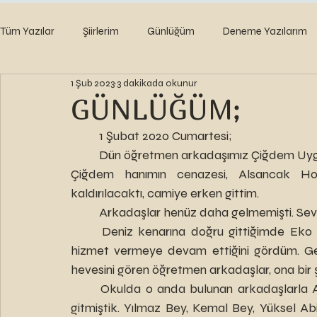
Tüm Yazılar
Şiirlerim
Günlüğüm
Deneme Yazılarım
1 Şub 2023
3 dakikada okunur
GÜNLÜĞÜM;
	1 Şubat 2020 Cumartesi;
	Dün öğretmen arkadaşımız Çiğdem Uygu
Çiğdem hanımın cenazesi, Alsancak Ho
kaldırılacaktı, camiye erken gittim.
	Arkadaşlar henüz daha gelmemişti. Se
	Deniz kenarına doğru gittiğimde Eko Lokantasının aynı yerinde “Eko Rub” olarak hala 
hizmet vermeye devam ettiğini gördüm. Ge
hevesini gören öğretmen arkadaşlar, ona bir
	Okulda o anda bulunan arkadaşlarla Alsancak’ta bulunan Ekodaki yemeğe hep birlikte 
gitmiştik. Yılmaz Bey, Kemal Bey, Yüksel Ab