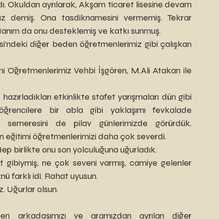
az demiş. Ona tasdiknamesini vermemiş. Tekrar 
anım da onu desteklemiş ve katkı sunmuş.
mi Öğretmenlerimiz Vehbi İşgören, M.Ali Atakan ile 
öğrencilere bir abla gibi yaklaşımı fevkalade 
semeresini de pilav günlerimizde görürdük. 
 eğitimi öğretmenlerimizi daha çok severdi.
p birlikte onu son yolculuğuna uğurladık.
znü farklı idi. Rahat uyusun.
. Uğurlar olsun.
n arkadaşımızı ve aramızdan ayrılan diğer 