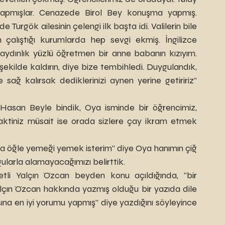
pmışlar. Cenazede Birol Bey konuşma yapmış. 
urgök ailesinin çelengi ilk başta idi. Valilerin bile 
alıştığı kurumlarda hep sevgi ekmiş. İngilizce 
ydınlık yüzlü öğretmen bir anne babanın kızıyım. 
kilde kaldırın, diye bize tembihledi. Duygulandık, 
ağ kalırsak dediklerinizi aynen yerine getiririz” 
vaktiniz müsait ise orada sizlere çay ikram etmek 
ularla alamayacağımızı belirttik.
tli Yalçın Özcan beyden konu açıldığında, “bir 
çın Özcan hakkında yazmış olduğu bir yazıda dile 
sına en iyi yorumu yapmış” diye yazdığını söyleyince 