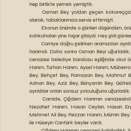
hep birlikte yemek yemiştik.
	Osman Bey yoldan geçen kokoreççiden “bu kokoreç de benden olsun” diye kokoreç 
alarak, tabaklarımıza servis ettirmişti.
	Ekonun önünde o günleri düşündüm, önünden ayrılırken aramızdan ayrılan arkadaşlarımızın 
kahkahaları yine taşar gibiydi. Hey gidi günl
	Camiye doğru gelirken aramızdan ayrılan diğer arkadaşları düşündüm. İlki Ayten Özperçin 
hanımdı. Daha sonra Osman Beyi uğurladık, 
cenazesi belediye bandosu eşliğinde okul 
Hanım, Turhan Hanım, Aysel Hanım, Müberra 
Bey, Behçet Bey, Ramazan Bey, Mahmut Bey,
Adnan Bey, Aziz Bey, Bünyamin Bey, Gülte
ayrıldılar onları sonsuz yolculuğuna uğurladık.
	Camide, Çiğdem Hanımın cenazesinde; arkadaşlarımızdan Ülker Hanım, Tülay Hanım, 
Nezahet Hanım, Hasan Ceylan, Hasan Ergü
Mehmet Ali Bey, Rezzan Hanım, Mümin Bey,
ile Hüseyin Cantürk beyler vardı.
	Çiğdem Hanımın cenazesi kalabalıktı. Sevenleri çokmuş. Öğrencilerimiz de oradaydı. Tülay 