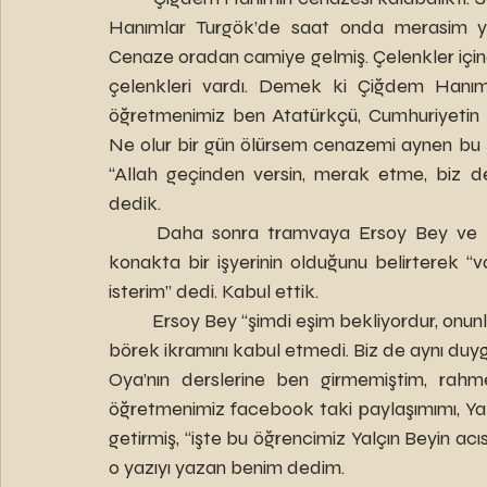
Hanımlar Turgök’de saat onda merasim ya
Cenaze oradan camiye gelmiş. Çelenkler içinde T
çelenkleri vardı. Demek ki Çiğdem Hanım ç
öğretmenimiz ben Atatürkçü, Cumhuriyetin a
Ne olur bir gün ölürsem cenazemi aynen bu şe
“Allah geçinden versin, merak etme, biz de s
dedik.
	Daha sonra tramvaya Ersoy Bey ve Hasan Beyle bindik, Oya isminde bir öğrencimiz, 
konakta bir işyerinin olduğunu belirterek “
isterim” dedi. Kabul ettik. 
	Ersoy Bey “şimdi eşim bekliyordur, onunla öğle yemeği yemek isterim” diye Oya hanımın çiğ 
börek ikramını kabul etmedi. Biz de aynı duyg
Oya’nın derslerine ben girmemiştim, rahme
öğretmenimiz facebook taki paylaşımımı, Yal
getirmiş, “işte bu öğrencimiz Yalçın Beyin acı
o yazıyı yazan benim dedim.