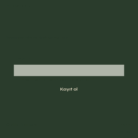
Facebook
Yazılarımdan haberdar olmak için kayıt olun
Email
*
Evet, beni bülteninize abone yapın.
*
Kayıt ol
Gizlilik Politikası
Hasan
Okurso
y.com