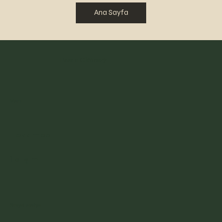
Ana Sayfa
Selahattin Pınar
Hasan Okursoy
Menu
Hakkımda
İletişim
Sosyal medya