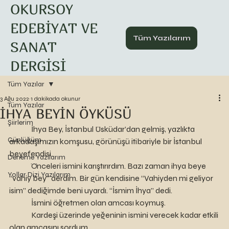
OKURSOY
EDEBİYAT VE
Tüm Yazılarım
SANAT
DERGİSİ
Tüm Yazılar
3 Ağu 2022
1 dakikada okunur
Tüm Yazılar
İHYA BEYİN ÖYKÜSÜ
Şiirlerim
	 İhya Bey, İstanbul Üsküdar’dan gelmiş, yazlıkta 
Günlüğüm
arkadaşımızın komşusu, görünüşü itibariyle bir İstanbul 
beyefendisi.
Deneme Yazılarım
	 Önceleri ismini karıştırırdım. Bazı zaman ihya beye 
Yollar Dizi Yazılarım
“vahiy bey” derdim. Bir gün kendisine “Vahiyden mi geliyor 
isim” dediğimde beni uyardı. “İsmim İhya” dedi. 
	 İsmini öğretmen olan amcası koymuş. 
	 Kardeşi üzerinde yeğeninin ismini verecek kadar etkili 
olan amcasını sordum. 