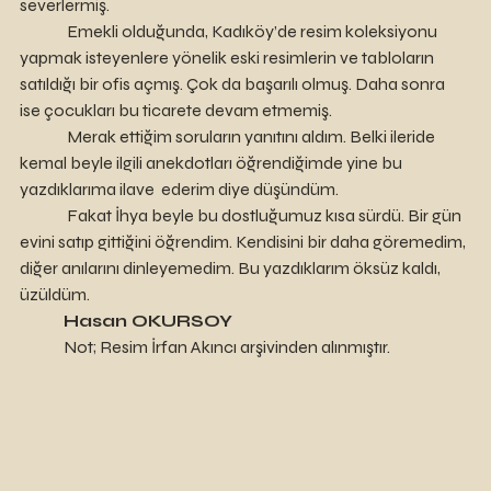
severlermiş. 
	 Emekli olduğunda, Kadıköy’de resim koleksiyonu 
yapmak isteyenlere yönelik eski resimlerin ve tabloların 
satıldığı bir ofis açmış. Çok da başarılı olmuş. Daha sonra 
ise çocukları bu ticarete devam etmemiş.
	 Merak ettiğim soruların yanıtını aldım. Belki ileride 
kemal beyle ilgili anekdotları öğrendiğimde yine bu 
yazdıklarıma ilave  ederim diye düşündüm. 
	 Fakat İhya beyle bu dostluğumuz kısa sürdü. Bir gün 
evini satıp gittiğini öğrendim. Kendisini bir daha göremedim, 
diğer anılarını dinleyemedim. Bu yazdıklarım öksüz kaldı, 
üzüldüm.
Hasan OKURSOY
	Not; Resim İrfan Akıncı arşivinden alınmıştır. 