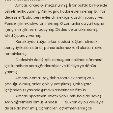
	 Amcası arkeoloji mezunu imiş, İstanbul’da bir kolejde 
öğretmenlik yapmış. Kırk yaşına kadar evlenmemiş. Bir gün 
dedesine “baba beni evlendirmek için ayırdığın parayı ver, 
Paris’e gitmek istiyorum” demiş. O zamanlar da yurt dışına 
gençlerin gitmesi modaymış. Dedesi de onu kırmamış, 
istediği parayı vermiş. 
	 Kara köyden uğurlarken dedesi “oğlum, elindeki 
parayı iyi kullan, dönüş parası bulamaz rezil olursun” diye 
tembihlemiş.  
	 Dedesinin dediği gibi olmuş, para bitince dönmesi 
için kendisine para göndermişler ve Türkiye ye dönüş 
yapmış.
	 Amcası Kemal Bey, daha sonra evlenmiş ve iki 
çocuğu olmuş, onları çok iyi yetiştirmiş. Çok sigara 
içtiğinden 71 yaşında gırtlak kanserinden ölmüş. 
	 Amcası sportmen, atletik yapılı imiş, kolejde Savaş 
Ay’ın öğretmeni olmuş. Annesi 	Şükran ay bu vesileyle 
de aile dostları imiş. Öğrencileri, öğretmenlerini çok 