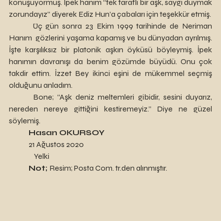
konuşuyormuş. İpek hanım “tek taraflı bir aşk, saygı duymak 
zorundayız” diyerek Ediz Hun’a çabaları için teşekkür etmiş. 
 	Üç gün sonra 23 Ekim 1999 tarihinde de Neriman 
Hanım  gözlerini yaşama kapamış ve bu dünyadan ayrılmış. 
İşte karşılıksız bir platonik aşkın öyküsü böyleymiş. İpek 
hanımın davranışı da benim gözümde büyüdü. Onu çok 
takdir ettim. İzzet Bey ikinci eşini de mükemmel seçmiş 
olduğunu anladım. 
 	Bone; “Aşk deniz meltemleri gibidir, sesini duyarız, 
nereden nereye gittiğini kestiremeyiz.” Diye ne güzel 
söylemiş. 
Hasan OKURSOY
  	21 Ağustos 2020
                 Yelki
Not; 
Resim; Posta Com. tr.den alınmıştır.