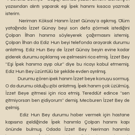
yazısından alıntı yaparak eşi İpek hanımı kısaca yazmak 
isterim. 
 	Neriman Köksal Hanım İzzet Günay’a aşıkmış. Ölüm 
yatağında İzzet Günay beyi son defa görmek istediğini 
Çolpan İlhan hanıma söyleyerek çağırmasını istemiş. 
Çolpan İlhan da Ediz Hun beyi telefonda arayarak durumu 
anlatmış. Ediz Hun Bey de İzzet Günay beyin evine kadar 
giderek durumu açıklamış ve gelmesini rica etmiş. İzzet Bey 
“Eşi İpek hanıma ayıp olur” diye bu ricayı kabul etmemiş. 
Ediz Hun Bey üzüntülü bir şekilde evden ayrılmış. 
 	Durumu gören ipek hanım İzzet beye konuyu sormuş. 
O da durumu olduğu gibi anlatmış. İpek hanım çok üzülmüş, 
İzzet Beye gitmesi için rica etmiş. Tereddüt edince “sen 
gitmiyorsan ben gidiyorum” demiş. Mecburen İzzet Bey de 
gelmiş. 
 	Ediz Hun Bey durumu haber vermek için hastane 
kapısına geldiğinde İpek hanımla Çolpan hanımı kapı 
önünde bulmuş. Odada İzzet Bey Neriman hanımla 