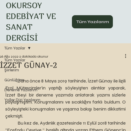
OKURSOY
EDEBİYAT VE
Tüm Yazılarım
SANAT
DERGİSİ
Tüm Yazılar
26 Ağu 2022
2 dakikada okunur
Tüm Yazılar
İZZET GÜNAY-2
Şiirlerim
Günlüğüm
 	Daha önce 8 Mayıs 2019 tarihinde, İzzet Günay ile ilgili 
Erol Mütercimler’in yaptığı söyleyişten alıntılar yaparak, 
Deneme Yazılarım
İzzet Beyi bir deneme yazımda anlatarak yazımı sizlerle 
Yollar Dizi Yazılarım
paylaşmıştım. Konuşmalarını ve sıcaklığını farklı buldum. O 
söyleyişteki konuşmaları ve yaşama bakışı benim dikkatimi 
çekmişti. 
 	Bu kez de, Aydınlık gazetesinde 11 Eylül 2018 tarihinde 
“Fosforlu Cevriye “ başlığı altında yazan Ethem Gönenç’in 