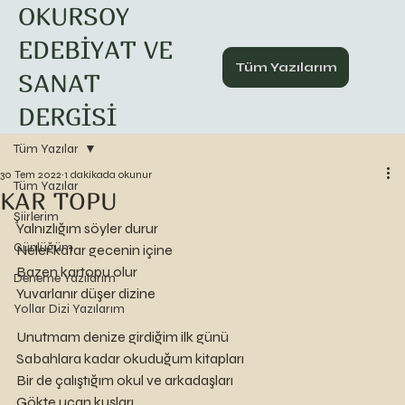
OKURSOY
EDEBİYAT VE
Tüm Yazılarım
SANAT
DERGİSİ
Tüm Yazılar
30 Tem 2022
1 dakikada okunur
Tüm Yazılar
KAR TOPU
Şiirlerim
Yalnızlığım söyler durur
Günlüğüm
Neler katar gecenin içine
Bazen kartopu olur
Deneme Yazılarım
Yuvarlanır düşer dizine
Yollar Dizi Yazılarım
Unutmam denize girdiğim ilk günü
Sabahlara kadar okuduğum kitapları
Bir de çalıştığım okul ve arkadaşları
Gökte uçan kuşları