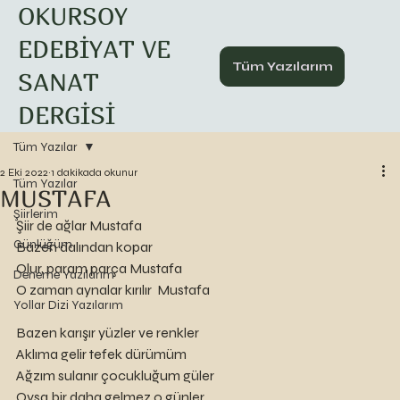
OKURSOY
EDEBİYAT VE
Tüm Yazılarım
SANAT
DERGİSİ
Tüm Yazılar
2 Eki 2022
1 dakikada okunur
Tüm Yazılar
MUSTAFA
Şiirlerim
Şiir de ağlar Mustafa
Günlüğüm
Bazen dalından kopar
Olur, param parça Mustafa 
Deneme Yazılarım
O zaman aynalar kırılır  Mustafa 
Yollar Dizi Yazılarım
Bazen karışır yüzler ve renkler
Aklıma gelir tefek dürümüm
Ağzım sulanır çocukluğum güler
Oysa bir daha gelmez o günler