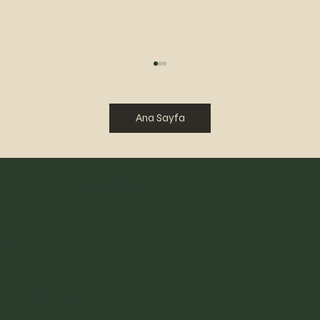
Ana Sayfa
BİR BAKARSIN
Hasan Okursoy
Menu
Hakkımda