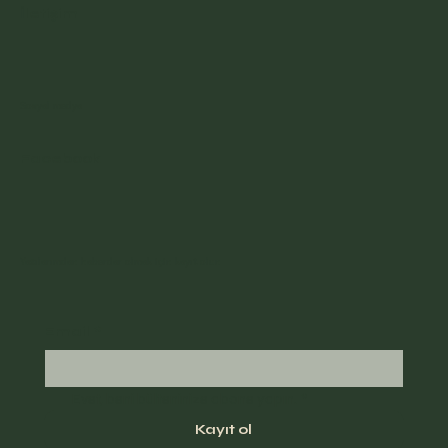
İletişim
Sosyal medya
Facebook
Yazılarımdan haberdar olmak için kayıt olun
Email
*
Evet, beni bülteninize abone yapın.
*
Kayıt ol