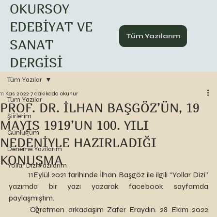
OKURSOY
EDEBİYAT VE
Tüm Yazılarım
SANAT
DERGİSİ
Tüm Yazılar
11 Kas 2022
7 dakikada okunur
Tüm Yazılar
PROF. DR. İLHAN BAŞGÖZ’ÜN, 19
Şiirlerim
MAYIS 1919’UN 100. YILI
Günlüğüm
NEDENİYLE HAZIRLADIĞI
Deneme Yazılarım
KONUŞMA
Yollar Dizi Yazılarım
	11Eylül 2021 tarihinde İlhan Başgöz ile ilgili “Yollar Dizi” 
yazımda bir yazı yazarak facebook sayfamda 
paylaşmıştım. 
	Öğretmen arkadaşım Zafer Eraydın. 28 Ekim 2022 