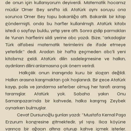
de onun için kullanıyorum deyiverdi. Matematik hocamız 
müdür Ömer Bey sınıfta idi. Atatürk aynı soruyu ona 
sorunca Ömer Bey topu bakanlığa attı. Bakanlık bir kitap 
göndermişti, onda bu harfler kullanılmıştı. Atatürk kitabı 
istedi o sayfayı buldu, yırtıp yere attı. Sonra gidip parmakları 
ile Yunan harflerini sildi yerine abc yazdı. Bize; “arkadaşlar 
Türk alfabesi matematik terimlerini de ifade etmeye 
yeterlidir.” dedi. Aradan bir hafta geçmeden abc’li yeni 
kitabımız geldi. Atatürk dilin sadeleşmesine ve halkın, 
aydınların dilini anlamasına çok önem verirdi.
	Halkçılık onun inanışında kuru bir slogan değildi. 
Halkın arasına karışmaktan çok hoşlanırdı. Bir gece Atatürk 
kayıp, polis ve jandarma seferber olmuş her tarafı aramış 
taramışlar. Atatürk yok. Sabaha yakın Onu 
Samanpazarı’nda bir kahvede, halka karışmış Zeybek 
oynarken bulmuşlar.
	Cevat Dursunoğlu şunları yazdı: “Mustafa Kemal Paşa 
Erzurum kongresine gitmektedir, yıl 1919. Ilıca köyüne 
varınca bir ağacın altına oturup kahve içmek isterler. 