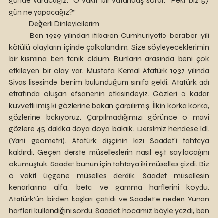
günde varacağız.” O vakit bir vatandaş sorar: “Peki biz 57 
gün ne yapacağız?”
	Değerli Dinleyicilerim 
	Ben 1929 yılından itibaren Cumhuriyetle beraber iyili 
kötülü olayların içinde çalkalandım. Size söyleyeceklerimin 
bir kısmına ben tanık oldum. Bunların arasında beni çok 
etkileyen bir olay var. Mustafa Kemal Atatürk 1937 yılında 
Sivas lisesinde benim bulunduğum sınıfa geldi. Atatürk adı 
etrafında oluşan efsanenin etkisindeyiz. Gözleri o kadar 
kuvvetli imiş ki gözlerine bakan çarpılırmış. İlkin korka korka, 
gözlerine bakıyoruz. Çarpılmadığımızı görünce o mavi 
gözlere 45 dakika doya doya baktık. Dersimiz hendese idi. 
(Yani geometri). Atatürk dişçinin kızı Saadet’i tahtaya 
kaldırdı. Geçen derste müselleslerin nasıl eşit sayılacağını 
okumuştuk. Saadet bunun için tahtaya iki müselles çizdi. Biz 
o vakit üçgene müselles derdik. Saadet müsellesin 
kenarlarına alfa, beta ve gamma harflerini koydu. 
Atatürk’ün birden kaşları çatıldı ve Saadet’e neden Yunan 
harfleri kullandığını sordu. Saadet, hocamız böyle yazdı, ben 