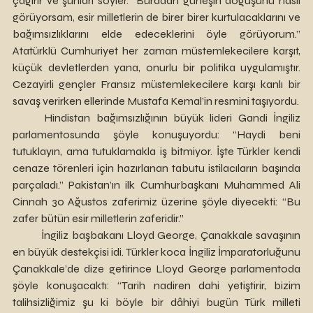
çağırır ve şunları söyler. “Buradan güneşin doğuşunu nasıl 
görüyorsam, esir milletlerin de birer birer kurtulacaklarını ve 
bağımsızlıklarını elde edeceklerini öyle görüyorum.” 
Atatürklü Cumhuriyet her zaman müstemlekecilere karşıt, 
küçük devletlerden yana, onurlu bir politika uygulamıştır. 
Cezayirli gençler Fransız müstemlekecilere karşı kanlı bir 
savaş verirken ellerinde Mustafa Kemal’in resmini taşıyordu.
	Hindistan bağımsızlığının büyük lideri Gandi İngiliz 
parlamentosunda şöyle konuşuyordu: “Haydi beni 
tutuklayın, ama tutuklamakla iş bitmiyor. İşte Türkler kendi 
cenaze törenleri için hazırlanan tabutu istilacıların başında 
parçaladı.” Pakistan’ın ilk Cumhurbaşkanı Muhammed Ali 
Cinnah 30 Ağustos zaferimiz üzerine şöyle diyecekti: “Bu 
zafer bütün esir milletlerin zaferidir.”
	İngiliz başbakanı Lloyd George, Çanakkale savaşının 
en büyük destekçisi idi. Türkler koca İngiliz İmparatorluğunu 
Çanakkale’de dize getirince Lloyd George parlamentoda 
şöyle konuşacaktı: “Tarih nadiren dahi yetiştirir, bizim 
talihsizliğimiz şu ki böyle bir dâhiyi bugün Türk milleti 