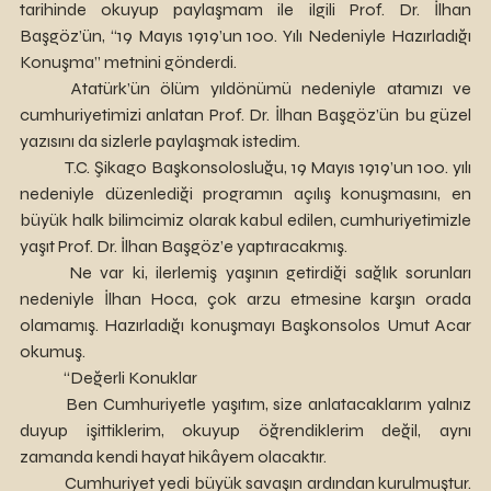
tarihinde okuyup paylaşmam ile ilgili Prof. Dr. İlhan 
Başgöz’ün, “19 Mayıs 1919’un 100. Yılı Nedeniyle Hazırladığı 
Konuşma” metnini gönderdi. 
	Atatürk’ün ölüm yıldönümü nedeniyle atamızı ve 
cumhuriyetimizi anlatan Prof. Dr. İlhan Başgöz’ün bu güzel 
yazısını da sizlerle paylaşmak istedim. 
	T.C. Şikago Başkonsolosluğu, 19 Mayıs 1919’un 100. yılı 
nedeniyle düzenlediği programın açılış konuşmasını, en 
büyük halk bilimcimiz olarak kabul edilen, cumhuriyetimizle 
yaşıt Prof. Dr. İlhan Başgöz’e yaptıracakmış.
	Ne var ki, ilerlemiş yaşının getirdiği sağlık sorunları 
nedeniyle İlhan Hoca, çok arzu etmesine karşın orada 
olamamış. Hazırladığı konuşmayı Başkonsolos Umut Acar 
okumuş.
	“Değerli Konuklar
	Ben Cumhuriyetle yaşıtım, size anlatacaklarım yalnız 
duyup işittiklerim, okuyup öğrendiklerim değil, aynı 
zamanda kendi hayat hikâyem olacaktır.
	Cumhuriyet yedi büyük savaşın ardından kurulmuştur. 