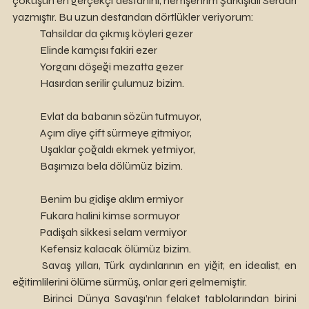
çöküşün en gerçekçi destanını, hemşehrim Şarkışlalı Serdari 
yazmıştır. Bu uzun destandan dörtlükler veriyorum:
	Tahsildar da çıkmış köyleri gezer
	Elinde kamçısı fakiri ezer 
	Yorganı döşeği mezatta gezer
	Hasırdan serilir çulumuz bizim.
	Evlat da babanın sözün tutmuyor, 
	Açım diye çift sürmeye gitmiyor, 
	Uşaklar çoğaldı ekmek yetmiyor, 
	Başımıza bela dölümüz bizim. 
	Benim bu gidişe aklım ermiyor 
	Fukara halini kimse sormuyor 
	Padişah sikkesi selam vermiyor 
	Kefensiz kalacak ölümüz bizim.
	Savaş yılları, Türk aydınlarının en yiğit, en idealist, en 
eğitimlilerini ölüme sürmüş, onlar geri gelmemiştir.
	Birinci Dünya Savaşı’nın felaket tablolarından birini 