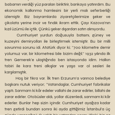
babamın verdiği yüz paraları biriktirir, bankaya yatırırdım. Bu 
ekonomik kalkınma hamlesini bir yerli malı seferberliği 
izlemiştir. Biz bayramlarda ziyaretçilerimize şeker ve 
çikolata yerine incir ve fındık ikram ettik. Çayı Kazova’nın 
kızıl üzümü ile içtik. Çünkü şeker dışardan satın alınıyordu.
	Cumhuriyet yurdun doğusuyla batısını, güney ve 
kuzeyini demiryolları ile birleştirmek istemiştir. Bu bir milli 
savunma sorunu idi. Atatürk diyor ki; “700 kilometre demir 
yolumuz var, bir kilometresi bile bizim değil.” 1932 yılında ilk 
tren Gemerek’e ulaştığında ben istasyonda idim. Halkın 
tabiri ile kara treni alkışlar ve yaşa var ol sesleri ile 
karşılamıştık.
	Hoş bir fıkra var. İlk tren Erzurum’a varınca belediye 
başkanı nutuk veriyor; “Vatandaşlar, Cumhuriyet fabrikalar 
yaptı. Sanmam ki kâr edeler vallahi de zarar edirler, billahi de 
zarar edirler. Otobüsler aldı, yollar düzenledi, sanmam ki kâr 
ederler. Bunlar hep sizin içindir. Cumhuriyet ayağıza kadar 
tren getirdi bundan sonra iki ayda gittiğimiz İstanbul’a üç 