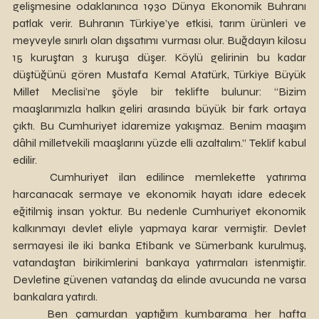
gelişmesine odaklanınca 1930 Dünya Ekonomik Buhranı 
patlak verir. Buhranın Türkiye’ye etkisi, tarım ürünleri ve 
meyveyle sınırlı olan dışsatımı vurması olur. Buğdayın kilosu 
15 kuruştan 3 kuruşa düşer. Köylü gelirinin bu kadar 
düştüğünü gören Mustafa Kemal Atatürk, Türkiye Büyük 
Millet Meclisi’ne şöyle bir teklifte bulunur: “Bizim 
maaşlarımızla halkın geliri arasında büyük bir fark ortaya 
çıktı. Bu Cumhuriyet idaremize yakışmaz. Benim maaşım 
dâhil milletvekili maaşlarını yüzde elli azaltalım.” Teklif kabul 
edilir.
	Cumhuriyet ilan edilince memlekette yatırıma 
harcanacak sermaye ve ekonomik hayatı idare edecek 
eğitilmiş insan yoktur. Bu nedenle Cumhuriyet ekonomik 
kalkınmayı devlet eliyle yapmaya karar vermiştir. Devlet 
sermayesi ile iki banka Etibank ve Sümerbank kurulmuş, 
vatandaştan birikimlerini bankaya yatırmaları istenmiştir. 
Devletine güvenen vatandaş da elinde avucunda ne varsa 
bankalara yatırdı. 
	Ben çamurdan yaptığım kumbarama her hafta 