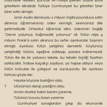
bayındırlık tesisleri, gümrük ve maliye gelirleri büyük Batılı 
şirketlerin elindedir. Türkiye Cumhuriyeti bu şirketleri birer 
birer satın almıştır.
	İzmir-Aydın demiryolu 2 milyon İngiliz pounduna satın 
alınınca öğretmenimiz ödev vermişti, sevincimizi dile 
getirmeliydik. Ortaokul öğrencisi idim, ödevimin başlığı 
“Demir yolumuz, bağımsızlık yolumuz” idi. Tütün rejisi 4 
milyon Frank’a satın alınınca bu sefer ayınkacılar bayram 
etmişti. Ayınkacı tütün yetiştirici demektir. Köylümüz 
yetiştirdiği tütünü eşeğine yükleyip, pazara indiremezdi. 
Tütün ille de bir yabancı tekele, bu tekelin biçtiği fiyattan 
satılacaktı. İndirse kaçakçı sayılıyor, ya hapse atılıyor veya 
tütün kolcuları ile çatışıyor ve vuruluyordu. Bir ayınkacı 
türküsü şöyle der: 
	Hacılar köyüne bastığım oldu, 
T	ütünümün dengi yastığım oldu,
	Aman dostlar bakın benim çareme,
	Tütünün tozunu basın yareme. 
	Cumhuriyet savaşlardan çıkıp da ekonomik 