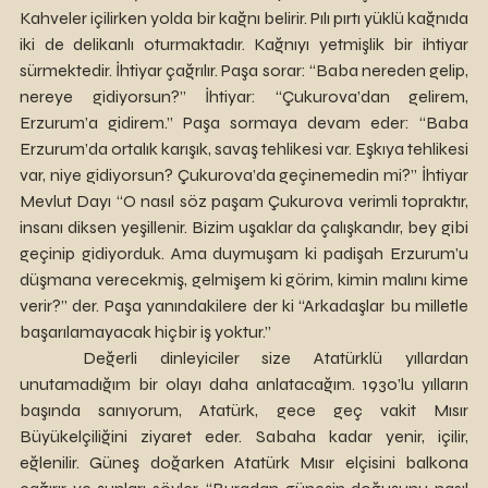
Kahveler içilirken yolda bir kağnı belirir. Pılı pırtı yüklü kağnıda 
iki de delikanlı oturmaktadır. Kağnıyı yetmişlik bir ihtiyar 
sürmektedir. İhtiyar çağrılır. Paşa sorar: “Baba nereden gelip, 
nereye gidiyorsun?” İhtiyar: “Çukurova’dan gelirem, 
Erzurum’a gidirem.” Paşa sormaya devam eder: “Baba 
Erzurum’da ortalık karışık, savaş tehlikesi var. Eşkıya tehlikesi 
var, niye gidiyorsun? Çukurova’da geçinemedin mi?” İhtiyar 
Mevlut Dayı “O nasıl söz paşam Çukurova verimli topraktır, 
insanı diksen yeşillenir. Bizim uşaklar da çalışkandır, bey gibi 
geçinip gidiyorduk. Ama duymuşam ki padişah Erzurum’u 
düşmana verecekmiş, gelmişem ki görim, kimin malını kime 
verir?” der. Paşa yanındakilere der ki “Arkadaşlar bu milletle 
başarılamayacak hiçbir iş yoktur.”
	Değerli dinleyiciler size Atatürklü yıllardan 
unutamadığım bir olayı daha anlatacağım. 1930’lu yılların 
başında sanıyorum, Atatürk, gece geç vakit Mısır 
Büyükelçiliğini ziyaret eder. Sabaha kadar yenir, içilir, 
eğlenilir. Güneş doğarken Atatürk Mısır elçisini balkona 