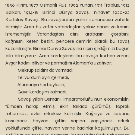
1856 Kırım, 1877 Osmanlı Rus, 1892 Yunan, 1911 Trablus, 1912 
Balkan, 1914-18 Birinci Dünya Savaşı, nihayet 1920-22 
Kurtuluş Savaşı. Bu savaşlardan yalnız sonuncusu zaferle 
bitmiştir. Ama bu zafer vatandaştan yalnız canını ve kanını 
istememiştir. Vatandaştan atını, arabasını, çorabını, 
kağnısını, keten bezini, pencere demirini alarak bu savaş 
kazanılmıştır. Birinci Dünya Savaşı’na niçin girdiğimizi bugün 
bile bilmiyoruz. Ama kardeşlerini bu savaşa kurban veren, 
Avşar kadını biliyor ve parmağını Alaman’a uzatıyor:
	Mektup saldım da varmadı,
	Tel vurdum aynı gelmedi,
	Alamanya harbeylesin,
	Gayri kardaşım kalmadı.
	Savaş yılları Osmanlı İmparatorluğu’nun ekonomisini 
tümden harap etmiş, ekin tarlada çürümüş; toprak 
tohumsuz, evler erkeksiz kalmıştır. Kağnıya ve sabana 
koşulacak hayvan, çiftin sapına yapışacak erkek 
yokluğunda çifte, hayvan yerine kadınlar koşulmuştur. Bu 