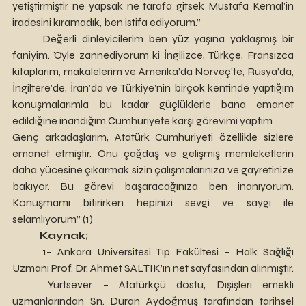
yetiştirmiştir ne yapsak ne tarafa gitsek Mustafa Kemal’in 
iradesini kıramadık, ben istifa ediyorum.”
	Değerli dinleyicilerim ben yüz yaşına yaklaşmış bir 
faniyim. Öyle zannediyorum ki İngilizce, Türkçe, Fransızca 
kitaplarım, makalelerim ve Amerika’da Norveç’te, Rusya’da, 
İngiltere’de, İran’da ve Türkiye’nin birçok kentinde yaptığım 
konuşmalarımla bu kadar güçlüklerle bana emanet 
edildiğine inandığım Cumhuriyete karşı görevimi yaptım
Genç arkadaşlarım, Atatürk Cumhuriyeti özellikle sizlere 
emanet etmiştir. Onu çağdaş ve gelişmiş memleketlerin 
daha yücesine çıkarmak sizin çalışmalarınıza ve gayretinize 
bakıyor. Bu görevi başaracağınıza ben inanıyorum. 
Konuşmamı bitirirken hepinizi sevgi ve saygı ile 
selamlıyorum” (1)
Kaynak;
	1- Ankara Üniversitesi Tıp Fakültesi – Halk Sağlığı 
Uzmanı Prof. Dr. Ahmet SALTIK’ın net sayfasından alınmıştır.
	Yurtsever – Atatürkçü dostu, Dışişleri emekli 
uzmanlarından Sn. Duran Aydoğmuş tarafından tarihsel 