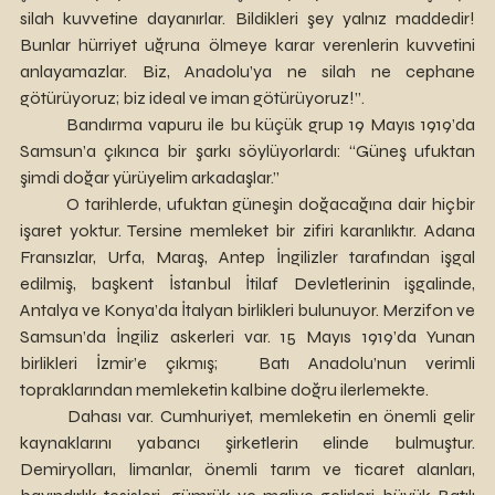
silah kuvvetine dayanırlar. Bildikleri şey yalnız maddedir! 
Bunlar hürriyet uğruna ölmeye karar verenlerin kuvvetini 
anlayamazlar. Biz, Anadolu’ya ne silah ne cephane 
götürüyoruz; biz ideal ve iman götürüyoruz!”.
	Bandırma vapuru ile bu küçük grup 19 Mayıs 1919’da 
Samsun’a çıkınca bir şarkı söylüyorlardı: “Güneş ufuktan 
şimdi doğar yürüyelim arkadaşlar.” 
	O tarihlerde, ufuktan güneşin doğacağına dair hiçbir 
işaret yoktur. Tersine memleket bir zifiri karanlıktır. Adana 
Fransızlar, Urfa, Maraş, Antep İngilizler tarafından işgal 
edilmiş, başkent İstanbul İtilaf Devletlerinin işgalinde, 
Antalya ve Konya’da İtalyan birlikleri bulunuyor. Merzifon ve 
Samsun’da İngiliz askerleri var. 15 Mayıs 1919’da Yunan 
birlikleri İzmir’e çıkmış; 	Batı Anadolu’nun verimli 
topraklarından memleketin kalbine doğru ilerlemekte.
	Dahası var. Cumhuriyet, memleketin en önemli gelir 
kaynaklarını yabancı şirketlerin elinde bulmuştur. 
Demiryolları, limanlar, önemli tarım ve ticaret alanları, 