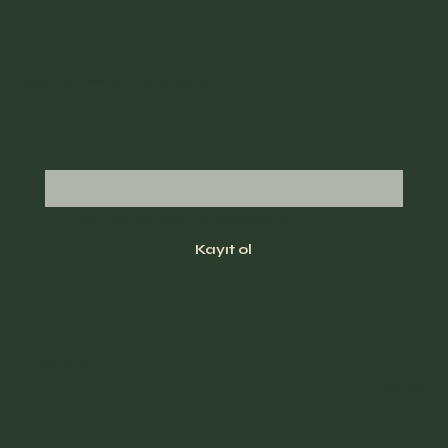
Yazılarımdan haberdar olmak için kayıt olun
Email
*
Evet, beni bülteninize abone yapın.
*
Kayıt ol
Gizlilik Politikası
Hasan
Okurso
y.com