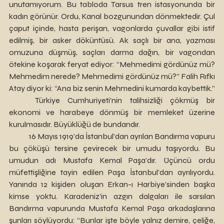
unutamıyorum. Bu tabloda Tarsus tren istasyonunda bir 
kadın görünür. Ordu, Kanal bozgunundan dönmektedir. Çul 
çaput içinde, hasta perişan, vagonlarda çuvallar gibi istif 
edilmiş, bir asker döküntüsü. Ak saçlı bir ana, yazması 
omuzuna düşmüş, saçları darma dağın, bir vagondan 
ötekine koşarak feryat ediyor: “Mehmedimi gördünüz mü? 
Mehmedim nerede? Mehmedimi gördünüz mü?” Falih Rıfkı 
Atay diyor ki: “Ana biz senin Mehmedini kumarda kaybettik.”
	Türkiye Cumhuriyeti’nin talihsizliği çökmüş bir 
ekonomi ve harabeye dönmüş bir memleket üzerine 
kurulmasıdır. Büyüklüğü de bundandır.  
	16 Mayıs 1919’da İstanbul’dan ayrılan Bandırma vapuru 
bu çöküşü tersine çevirecek bir umudu taşıyordu. Bu 
umudun adı Mustafa Kemal Paşa’dır. Üçüncü ordu 
müfettişliğine tayin edilen Paşa İstanbul’dan ayrılıyordu. 
Yanında 12 kişiden oluşan Erkan-ı Harbiye’sinden başka 
kimse yoktu. Karadeniz’in azgın dalgaları ile sarsılan 
Bandırma vapurunda Mustafa Kemal Paşa arkadaşlarına 
şunları söylüyordu: “Bunlar işte böyle yalnız demire, çeliğe, 