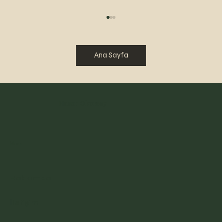
Ana Sayfa
BİR BAKARSIN
Hasan Okursoy
Menu
Hakkımda
İletişim