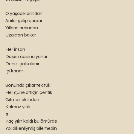
O yaşadıklarından
Anılar gelip çarpar
Yılların ardından
Uzaktan bakar
Her insan
Düşen acısına yanar
Denizi çalkalanır
İçi kanar
Sonunda çıkar tek tük
Her güne attığın çentik
Gitmez aklından
Kalmaz yitik
2
Kaç yılın kaldı bu ömürde
Yol dikenliymiş bilemedin