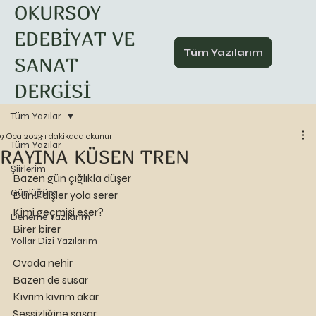
OKURSOY
EDEBİYAT VE
Tüm Yazılarım
SANAT
DERGİSİ
Tüm Yazılar
9 Oca 2023
1 dakikada okunur
Tüm Yazılar
RAYINA KÜSEN TREN
Şiirlerim
Bazen gün çığlıkla düşer
Günlüğüm
Dünü dişler yola serer
Kimi geçmişi eşer?
Deneme Yazılarım
Birer birer
Yollar Dizi Yazılarım
Ovada nehir
Bazen de susar
Kıvrım kıvrım akar
Sessizliğine şaşar