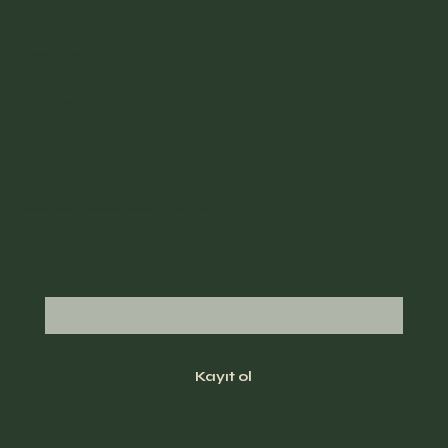
Sosyal medya
Facebook
Yazılarımdan haberdar olmak için kayıt olun
Email
*
Evet, beni bülteninize abone yapın.
*
Kayıt ol