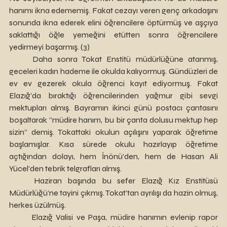
hanımı ikna edememiş. Fakat cezayı veren genç arkadaşını 
sonunda ikna ederek elini öğrencilere öptürmüş ve aşçıya 
saklattığı öğle yemeğini etütten sonra öğrencilere 
yedirmeyi başarmış. (3)
	Daha sonra Tokat Enstitü müdürlüğüne atanmış, 
geceleri kadın hademe ile okulda kalıyormuş. Gündüzleri de 
ev ev gezerek okula öğrenci kayıt ediyormuş. Fakat 
Elazığ’da bıraktığı öğrencilerinden yağmur gibi sevgi 
mektupları almış. Bayramın ikinci günü postacı çantasını 
boşaltarak “müdire hanım, bu bir çanta dolusu mektup hep 
sizin” demiş. Tokattaki okulun açılışını yaparak öğretime 
başlamışlar. Kısa sürede okulu hazırlayıp öğretime 
açtığından dolayı, hem İnönü’den, hem de Hasan Ali 
Yücel’den tebrik telgrafları almış.
	Haziran başında bu sefer Elazığ Kız Enstitüsü 
Müdürlüğü’ne tayini çıkmış. Tokat’tan ayrılışı da hazin olmuş, 
herkes üzülmüş.
	Elazığ Valisi ve Paşa, müdire hanımın evlenip rapor 