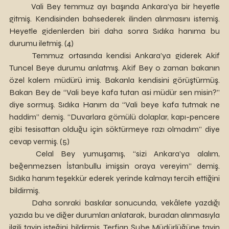
	Vali Bey temmuz ayı başında Ankara’ya bir heyetle 
gitmiş. Kendisinden bahsederek ilinden alınmasını istemiş. 
Heyetle gidenlerden biri daha sonra Sıdıka hanıma bu 
durumu iletmiş. (4)
	Temmuz ortasında kendisi Ankara’ya giderek Akif 
Tuncel Beye durumu anlatmış. Akif Bey o zaman bakanın 
özel kalem müdürü imiş. Bakanla kendisini görüştürmüş. 
Bakan Bey de “Vali beye kafa tutan asi müdür sen misin?” 
diye sormuş. Sıdıka Hanım da “Vali beye kafa tutmak ne 
haddim” demiş. “Duvarlara gömülü dolaplar, kapı-pencere 
gibi tesisattan olduğu için söktürmeye razı olmadım” diye 
cevap vermiş. (5)
	Celal Bey yumuşamış, “sizi Ankara’ya alalım, 
beğenmezsen İstanbullu imişsin oraya vereyim” demiş. 
Sıdıka hanım teşekkür ederek yerinde kalmayı tercih ettiğini 
bildirmiş.
	Daha sonraki baskılar sonucunda, vekâlete yazdığı 
yazıda bu ve diğer durumları anlatarak, buradan alınmasıyla 
ilgili tayin isteğini bildirmiş. Terfian Şube Müdürlüğüne tayin 