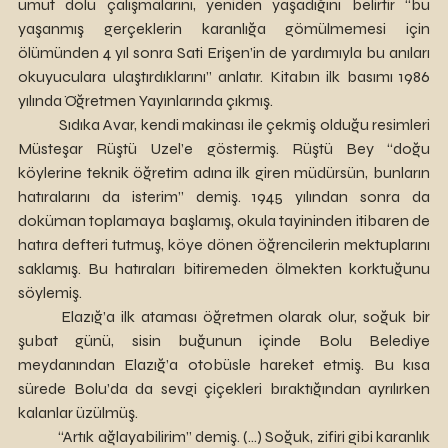
umut dolu çalışmalarını, yeniden yaşadığını belirtir “bu 
yaşanmış gerçeklerin karanlığa gömülmemesi için 
ölümünden 4 yıl sonra Sati Erişen’in de yardımıyla bu anıları 
okuyuculara ulaştırdıklarını” anlatır. Kitabın ilk basımı 1986 
yılında Öğretmen Yayınlarında çıkmış.
	Sıdıka Avar, kendi makinası ile çekmiş olduğu resimleri 
Müsteşar Rüştü Uzel’e göstermiş. Rüştü Bey “doğu 
köylerine teknik öğretim adına ilk giren müdürsün, bunların 
hatıralarını da isterim” demiş. 1945 yılından sonra da 
doküman toplamaya başlamış, okula tayininden itibaren de 
hatıra defteri tutmuş, köye dönen öğrencilerin mektuplarını 
saklamış. Bu hatıraları bitiremeden ölmekten korktuğunu 
söylemiş.
	Elazığ’a ilk ataması öğretmen olarak olur, soğuk bir 
şubat günü, sisin buğunun içinde Bolu Belediye 
meydanından Elazığ’a otobüsle hareket etmiş. Bu kısa 
sürede Bolu’da da sevgi çiçekleri bıraktığından ayrılırken 
kalanlar üzülmüş.
	“Artık ağlayabilirim” demiş. (…) Soğuk, zifiri gibi karanlık 