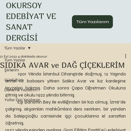
OKURSOY
EDEBİYAT VE
Tüm Yazılarım
SANAT
DERGİSİ
Tüm Yazılar
21 Eyl 2022
4 dakikada okunur
Tüm Yazılar
SIDIKA AVAR ve DAĞ ÇİÇEKLERİM
Şiirlerim
	1901 Yılında İstanbul Cihangirde doğmuş. 12 Yaşında 
Günlüğüm
anne ve babasını yitiren Sıdıka Avar ve kız kardeşine 
teyzeleri bakmış. Daha sonra Çapa Öğretmen Okuluna 
Deneme Yazılarım
gitmiş ve okulu 1922 yılında bitirmiş.
Yollar Dizi Yazılarım
	Eşi Bahattin Bey ile evliliğinden bir kızı olmuş. İzmir’de 
çalışmış, akşamları mahkûmlara ders verirken, bir yandan 
da Salepçioğlu camisinde işçi çocuklarına el sanatları 
öğretmiş.
1937 yılında eşinden ayrılmış. Gazi Eğitim Enstitüsü edebiyat 