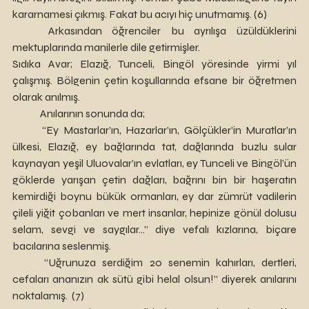
kararnamesi çıkmış. Fakat bu acıyı hiç unutmamış. (6)
	Arkasından öğrenciler bu ayrılışa üzüldüklerini 
mektuplarında manilerle dile getirmişler.
Sıdıka Avar; Elazığ, Tunceli, Bingöl yöresinde yirmi yıl 
çalışmış. Bölgenin çetin koşullarında efsane bir öğretmen 
olarak anılmış.
	Anılarının sonunda da;
	“Ey Mastarlar’ın, Hazarlar’ın, Gölçükler’in Muratlar’ın 
ülkesi, Elazığ, ey bağlarında tat, dağlarında buzlu sular 
kaynayan yeşil Uluovalar’ın evlatları, ey Tunceli ve Bingöl’ün 
göklerde yarışan çetin dağları, bağrını bin bir haşeratın 
kemirdiği boynu bükük ormanları, ey dar zümrüt vadilerin 
çileli yiğit çobanları ve mert insanlar, hepinize gönül dolusu 
selam, sevgi ve saygılar…” diye vefalı kızlarına, biçare 
bacılarına seslenmiş.
	“Uğrunuza serdiğim 20 senemin kahırları, dertleri, 
cefaları ananızın ak sütü gibi helal olsun!” diyerek anılarını 
noktalamış.  (7)