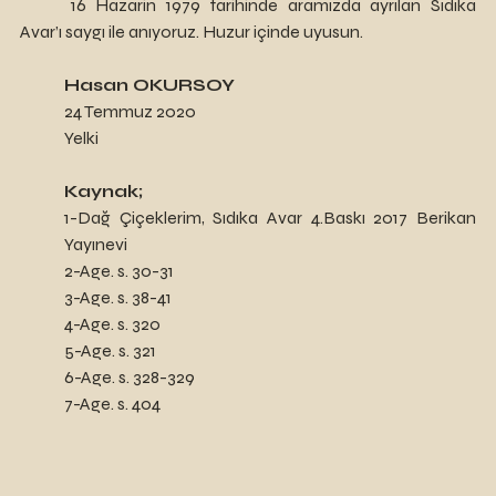
	16 Hazarin 1979 tarihinde aramızda ayrılan Sıdıka 
Avar’ı saygı ile anıyoruz. Huzur içinde uyusun.
Hasan OKURSOY
24 Temmuz 2020
Yelki
Kaynak;
1-Dağ Çiçeklerim, Sıdıka Avar 4.Baskı 2017 Berikan 
Yayınevi
2-Age. s. 30-31
3-Age. s. 38-41
4-Age. s. 320
5-Age. s. 321
6-Age. s. 328-329
7-Age. s. 404