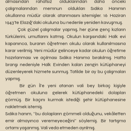
almasından rahatsız olduklarından daha önceki 
çalışmalarından memnun oldukları Sıdıka Hanımın 
okullarına müdür olarak atanmasını istemişler. 16 Haziran 
1943’te Elazığ’daki okuluna bu nedenle yeniden kavuşmuş.
	Çok güzel çalışmalar yapmış, her güne genç kızların 
türkülerini, umutlarını katmış. Okulun karşısındaki Halk evi 
kapanınca, buranın öğretmen okulu olarak kullanılmasına 
karar verilmiş. Yeni müdür gelinceye kadar okulun öğretime 
hazırlanması ve açılması Sıdıka Hanıma bırakılmış. Hatta 
branşı nedeniyle Halk Evinden kalan zengin kütüphaneyi 
düzenleyerek hizmete sunmuş. Tatilde bir ay bu çalışmaları 
yapmış.
	Bir gün İl’e yeni atanan vali bey birkaç kişiyle 
öğretmen okuluna gelerek kütüphanedeki dolapları 
görmüş. Bir kaçını kurmak istediği şehir kütüphanesine 
nakletmek istemiş.
Sıdıka hanım, “bu dolapların gömmeli olduğunu, vekâletten 
emir almayınca veremeyeceğini” söylemiş. Bir tartışma 
ortamı yaşanmış. Vali veda etmeden ayrılmış.