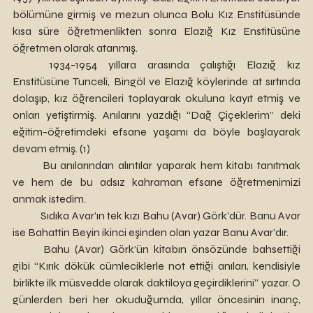
bölümüne girmiş ve mezun olunca Bolu Kız Enstitüsünde 
kısa süre öğretmenlikten sonra Elazığ Kız Enstitüsüne 
öğretmen olarak atanmış.
	1934-1954 yıllara arasında çalıştığı Elazığ kız 
Enstitüsüne Tunceli, Bingöl ve Elazığ köylerinde at sırtında 
dolaşıp, kız öğrencileri toplayarak okuluna kayıt etmiş ve 
onları yetiştirmiş. Anılarını yazdığı “Dağ Çiçeklerim” deki 
eğitim-öğretimdeki efsane yaşamı da böyle başlayarak 
devam etmiş. (1)
	Bu anılarından alıntılar yaparak hem kitabı tanıtmak 
ve hem de bu adsız kahraman efsane öğretmenimizi 
anmak istedim.
	Sıdıka Avar’ın tek kızı Bahu (Avar) Görk’dür. Banu Avar 
ise Bahattin Beyin ikinci eşinden olan yazar Banu Avar’dır.
	Bahu (Avar) Görk’ün kitabın önsözünde bahsettiği 
gibi “Kırık dökük cümleciklerle not ettiği anıları, kendisiyle 
birlikte ilk müsvedde olarak daktiloya geçirdiklerini” yazar. O 
günlerden beri her okuduğumda, yıllar öncesinin inanç, 