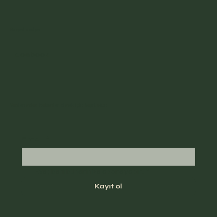
Sosyal medya
Facebook
Yazılarımdan haberdar olmak için kayıt olun
Email
*
Evet, beni bülteninize abone yapın.
*
Kayıt ol