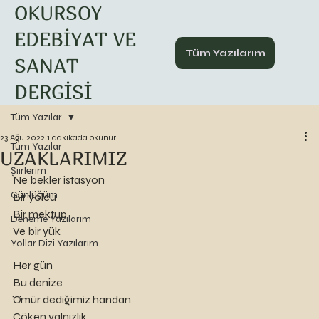
OKURSOY
EDEBİYAT VE
Tüm Yazılarım
SANAT
DERGİSİ
Tüm Yazılar
23 Ağu 2022
1 dakikada okunur
Tüm Yazılar
UZAKLARIMIZ
Şiirlerim
Ne bekler istasyon
Günlüğüm
Bir yolcu
Bir mektup
Deneme Yazılarım
Ve bir yük
Yollar Dizi Yazılarım
Her gün 
Bu denize
Ömür dediğimiz handan
Çöken yalnızlık 