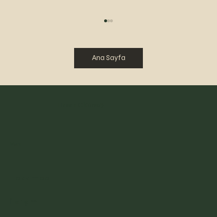
Ana Sayfa
BİR BAKARSIN
Hasan Okursoy
Menu
Hakkımda
İletişim