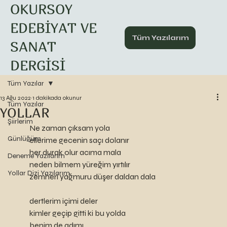
OKURSOY
EDEBİYAT VE
Tüm Yazılarım
SANAT
DERGİSİ
Tüm Yazılar
13 Ağu 2022
1 dakikada okunur
Tüm Yazılar
YOLLAR
Şiirlerim
Ne zaman çıksam yola
Günlüğüm
ellerime gecenin saçı dolanır 
her durak olur acıma mala 
Deneme Yazılarım
neden bilmem yüreğim yırtılır 
Yollar Dizi Yazılarım
zemheri yağmuru düşer daldan dala
dertlerim içimi deler
kimler geçip gitti ki bu yolda
benim de adımı