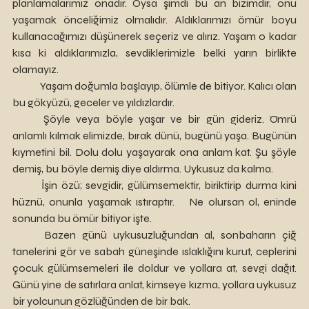
planlamalarımız onadır. Oysa şimdi bu an bizimdir, onu 
yaşamak önceliğimiz olmalıdır. Aldıklarımızı ömür boyu 
kullanacağımızı düşünerek seçeriz ve alırız. Yaşam o kadar 
kısa ki aldıklarımızla, sevdiklerimizle belki yarın birlikte 
olamayız. 
	Yaşam doğumla başlayıp, ölümle de bitiyor. Kalıcı olan 
bu gökyüzü, geceler ve yıldızlardır. 
	Şöyle veya böyle yaşar ve bir gün gideriz. Ömrü 
anlamlı kılmak elimizde, bırak dünü, bugünü yaşa. Bugünün 
kıymetini bil. Dolu dolu yaşayarak ona anlam kat. Şu şöyle 
demiş, bu böyle demiş diye aldırma. Uykusuz da kalma.
	İşin özü; sevgidir, gülümsemektir, biriktirip durma kini 
hüznü, onunla yaşamak ıstıraptır. 	Ne olursan ol, eninde 
sonunda bu ömür bitiyor işte.  
	Bazen günü uykusuzluğundan al, sonbaharın çiğ 
tanelerini gör ve sabah güneşinde ıslaklığını kurut, ceplerini 
çocuk gülümsemeleri ile doldur ve yollara at, sevgi dağıt. 
Günü yine de satırlara anlat, kimseye kızma, yollara uykusuz 
bir yolcunun gözlüğünden de bir bak. 