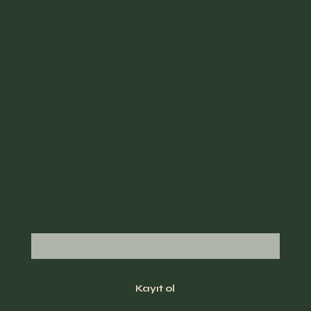
Sosyal medya
Facebook
Yazılarımdan haberdar olmak için kayıt olun
Email
*
Evet, beni bülteninize abone yapın.
*
Kayıt ol