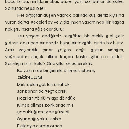
koca bir su, mırıldanır akar, bazen yazı, sonbaharı da özler. 
Sonunda hepsi biter. 
	Her ağaçtan düşen yaprak, dalında kuş, deniz kıyısına 
vuran dalga, geceleri ay ve yıldız insan yaşamında bir başka 
nakıştır, insana göz eder durur. 
	Bu yaşam dediğimiz tezgâhta bir mekik gibi gelir 
gideriz, dokunan bir bezdir, bunu bir tezgâh, bir de biz biliriz. 
Artık yaşlandık, çınar gölgesi değil, güzün sıcağını, 
yağmurdan saçak altına kaçan kuşlar gibi arar olduk. 
Serinliğimiz mi kaldı? Onu yıllar önce bıraktık. 
	Bu yazımı da bir şiirimle bitirmek isterim,
GÖNLÜM
Mektupları çoktan unuttuk
Sonbaharı da geçtik artık
Hazırlan gönlüm kışa döndük
Kimse bilmez zonklar acımız 
Çocukluğumuz ne güzeldi
Oyuncağı yoktu kırılsın
Fısıldayıp durma orada