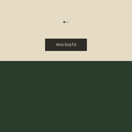
Ana Sayfa
Hasan Okursoy
21 MART 2026 DÜNYA ŞİİR GÜNÜ
Menu
Hakkımda
İletişim