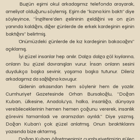
	Bugün eşimi okul arkadaşımız telefonda arayarak, 
ameliyat olduğunu söylemiş. Eşim de “kızına kim baktı” diye 
söyleyince, “İngiltere’den gelininin geldiğini ve on gün 
yanında kaldığını, diğer günlerde de erkek kardeşinin eşinin 
baktığını” belirtmiş.
	Önümüzdeki günlerde de kız kardeşinin bakacağını” 
açıklamış.  
	İyi güzel insanlar hep anılır. Dalga dalga göl kıyılarına, 
onların bu güzel davranışları vurur. İnsan onların sesini 
duydukça başka sevinir, yaşama başka tutunur. Dileriz 
arkadaşımız da sağlığına kavuşur. 
    Gidenin arkasından hem söylenir hem de yazılır.  
Cumhuriyet Gazetesinde Orhan Bursalıoğlu, “Doğan 
Kuban, ülkesine, Anadolu’ya, halka, insanlığa, dünyaya 
verebileceklerinin hemen hemen çoğunu vererek, insanlık 
görevini tamamladı ve aramızdan ayrıldı.” Diye yazmış. 
Doğan Kuban’ı çok güzel anlatmış. Onun bıraktıklarını 
yazısında bize aktarmış.
	Doğan Kuban öğretmenimiz cumhuriyetimizin güleç 