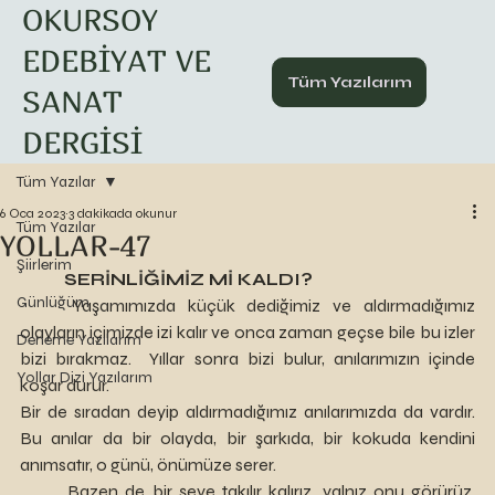
OKURSOY
EDEBİYAT VE
Tüm Yazılarım
SANAT
DERGİSİ
Tüm Yazılar
6 Oca 2023
3 dakikada okunur
Tüm Yazılar
YOLLAR-47
Şiirlerim
SERİNLİĞİMİZ Mİ KALDI? 
Günlüğüm
	Yaşamımızda küçük dediğimiz ve aldırmadığımız 
olayların içimizde izi kalır ve onca zaman geçse bile bu izler 
Deneme Yazılarım
bizi bırakmaz.  Yıllar sonra bizi bulur, anılarımızın içinde 
Yollar Dizi Yazılarım
koşar durur. 
Bir de sıradan deyip aldırmadığımız anılarımızda da vardır. 
Bu anılar da bir olayda, bir şarkıda, bir kokuda kendini 
anımsatır, o günü, önümüze serer.
	Bazen de bir şeye takılır kalırız, yalnız onu görürüz. 