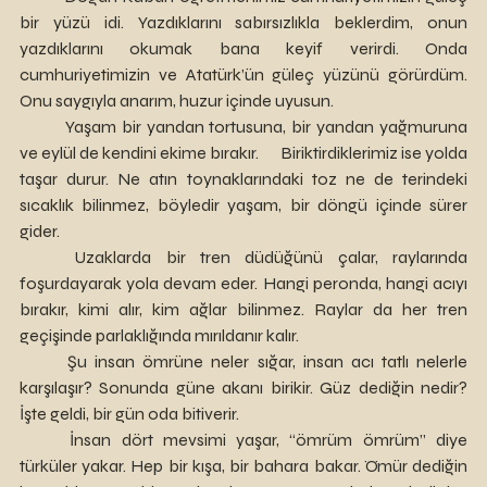
bir yüzü idi. Yazdıklarını sabırsızlıkla beklerdim, onun 
yazdıklarını okumak bana keyif verirdi. Onda 
cumhuriyetimizin ve Atatürk’ün güleç yüzünü görürdüm. 
Onu saygıyla anarım, huzur içinde uyusun. 
	Yaşam bir yandan tortusuna, bir yandan yağmuruna 
ve eylül de kendini ekime bırakır. 	Biriktirdiklerimiz ise yolda 
taşar durur. Ne atın toynaklarındaki toz ne de terindeki 
sıcaklık bilinmez, böyledir yaşam, bir döngü içinde sürer 
gider. 
	Uzaklarda bir tren düdüğünü çalar, raylarında 
foşurdayarak yola devam eder. Hangi peronda, hangi acıyı 
bırakır, kimi alır, kim ağlar bilinmez. Raylar da her tren 
geçişinde parlaklığında mırıldanır kalır.
	Şu insan ömrüne neler sığar, insan acı tatlı nelerle 
karşılaşır? Sonunda güne akanı birikir. Güz dediğin nedir? 
İşte geldi, bir gün oda bitiverir. 
	İnsan dört mevsimi yaşar, “ömrüm ömrüm” diye 
türküler yakar. Hep bir kışa, bir bahara bakar. Ömür dediğin 