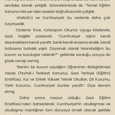
sevdalısı olarak yetiştik. Görevlerimizde de “Temel Eğitim 
Kanunu’nda yer alan esaslar doğrultusunda çalıştık.
	Atatürk’ü ve Cumhuriyeti bu nedenle daha çok 
özümsedik.
	Özdemir İnce, Kırlangıcın Okuma Uçuşu kitabında; 
Gazi başlıklı yazısında “Cumhuriyet rejimi kendi 
dayanaklarını kendi yarattı. Sanki kendi anasına analık, kendi 
babasına babalık yaptı. Dayanak olarak tanımladığım bu 
kurum ve kuruluşlar nelerdir?” şeklinde sorduğu soruya da 
şöyle cevap vermiş.
	“Benim bir kurum saydığım Öğrenimin Birleştirilmesi 
Yasası (Tevhid-i Tedrisat Kanunu), Gazi Terbiye (Eğitim) 
Enstitüsü, Kız ve Erkek Yüksek Teknik Okulları, Dil Kurumu, 
Tarih Kurumu.. Cumhuriyet bunları yarattı.” Diye devam 
etmiş.
	Daha sonra mezun olduğu Gazi Eğitim 
Enstitüsü’nden bahsederek, Cumhuriyet’in okullaşması ve 
okullaşma mantığının tüm dünyaya örnek olacak şekilde 