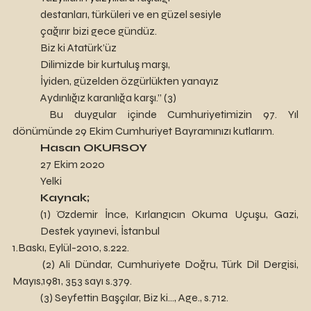
destanları, türküleri ve en güzel sesiyle
çağırır bizi gece gündüz.
Biz ki Atatürk’üz
Dilimizde bir kurtuluş marşı,
İyiden, güzelden özgürlükten yanayız
Aydınlığız karanlığa karşı.” (3)
	Bu duygular içinde Cumhuriyetimizin 97. Yıl 
dönümünde 29 Ekim Cumhuriyet Bayramınızı kutlarım.
Hasan OKURSOY
	27 Ekim 2020
	Yelki
Kaynak;
(1) Özdemir İnce, Kırlangıcın Okuma Uçuşu, Gazi, 
Destek yayınevi, İstanbul 
1.Baskı, Eylül-2010, s.222.
	(2) Ali Dündar, Cumhuriyete Doğru, Türk Dil Dergisi, 
Mayıs,1981, 353 sayı s.379.
	(3) Seyfettin Başçılar, Biz ki…, Age., s.712.