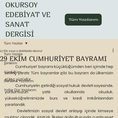
OKURSOY
EDEBİYAT VE
Tüm Yazılarım
SANAT
DERGİSİ
Tüm Yazılar
27 Eki 2022
2 dakikada okunur
Tüm Yazılar
29 EKİM CUMHURİYET BAYRAMI
Şiirlerim
	Cumhuriyet bayramı küçüklüğümden beri içimde hep 
Günlüğüm
sevinç yaratır. Tüm bayramlar gibi bu bayram da ülkemizin 
güleç yüzüdür. 
Deneme Yazılarım
	Cumhuriyetin getirdiği sosyal hukuk devleti sayesinde, 
Yollar Dizi Yazılarım
yurdumuzun yatılı okullarında okuduk, 
yükseköğretimimizde burs ve kredi imkânlarından 
yararlandık.
	Devletimizin sosyal devlet anlayışı içinde kimseye 
muhtaç olmadık. Atatürk İlkeleri doğrultusunda cumhuriyet 