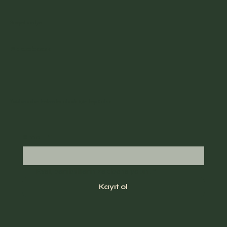
Sosyal medya
Facebook
Yazılarımdan haberdar olmak için kayıt olun
Email
*
Evet, beni bülteninize abone yapın.
*
Kayıt ol