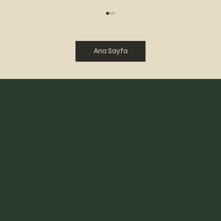
Ana Sayfa
Selahattin Pınar
Hasan Okursoy
Menu
Hakkımda
İletişim