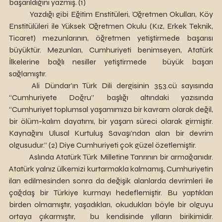
başarıldığını yazmış. (1)
	Yazdığı gibi Eğitim Enstitüleri, Öğretmen Okulları, Köy 
Enstitülüleri ile Yüksek Öğretmen Okulu (Kız, Erkek Teknik, 
Ticaret) mezunlarının, öğretmen yetiştirmede başarısı 
büyüktür. Mezunları, Cumhuriyeti benimseyen, Atatürk 
İlkelerine bağlı nesiller yetiştirmede  büyük başarı 
sağlamıştır.
	Ali Dündar’ın Türk Dili dergisinin 353.cü sayısında 
“Cumhuriyete Doğru” başlığı altındaki yazısında 
“Cumhuriyet toplumsal yaşamımıza bir kavram olarak değil, 
bir ölüm-kalım dayatımı, bir yaşam süreci olarak girmiştir. 
Kaynağını Ulusal Kurtuluş Savaşı’ndan alan bir devrim 
olgusudur.” (2) Diye Cumhuriyeti çok güzel özetlemiştir.
	Aslında Atatürk Türk Milletine Tanrının bir armağanıdır. 
Atatürk yalnız ülkemizi kurtarmakla kalmamış, Cumhuriyetin 
ilan edilmesinden sonra da değişik alanlarda devrimleri ile 
çağdaş bir Türkiye kurmayı hedeflemiştir. Bu yaptıkları 
birden olmamıştır, yaşadıkları, okudukları böyle bir olguyu 
ortaya çıkarmıştır,  bu kendisinde yılların birikimidir. 