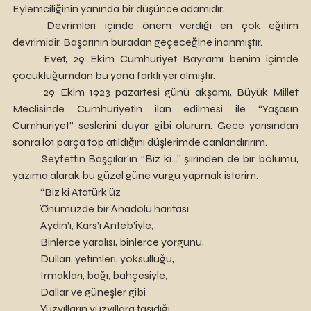
Eylemciliğinin yanında bir düşünce adamıdır.
	Devrimleri içinde önem verdiği en çok eğitim 
devrimidir. Başarının buradan geçeceğine inanmıştır.
	Evet, 29 Ekim Cumhuriyet Bayramı benim içimde 
çocukluğumdan bu yana farklı yer almıştır.
	29 Ekim 1923 pazartesi günü akşamı, Büyük Millet 
Meclisinde Cumhuriyetin ilan edilmesi ile “Yaşasın 
Cumhuriyet” seslerini duyar gibi olurum. Gece yarısından 
sonra l01 parça top atıldığını düşlerimde canlandırırım.
	Seyfettin Başçılar’ın “Biz ki…” şiirinden de bir bölümü, 
yazıma alarak bu güzel güne vurgu yapmak isterim.
“Biz ki Atatürk’üz
Önümüzde bir Anadolu haritası
Aydın’ı, Kars’ı Anteb’iyle,
Binlerce yaralısı, binlerce yorgunu,
Dulları, yetimleri, yoksulluğu,
Irmakları, bağı, bahçesiyle,
Dallar ve güneşler gibi
Yüzyılların yüzyıllara taşıdığı