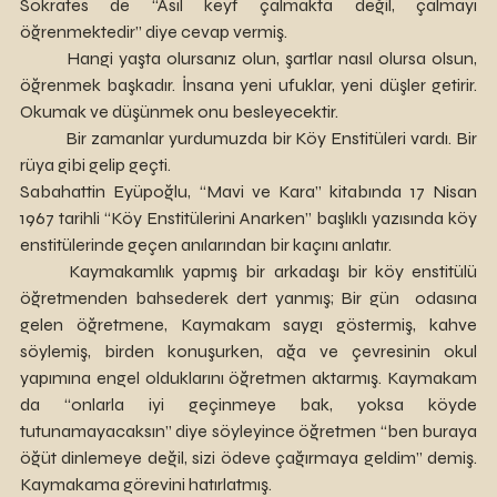
Sokrates de “Asıl keyf çalmakta değil, çalmayı 
öğrenmektedir” diye cevap vermiş.
	Hangi yaşta olursanız olun, şartlar nasıl olursa olsun, 
öğrenmek başkadır. İnsana yeni ufuklar, yeni düşler getirir. 
Okumak ve düşünmek onu besleyecektir.
	Bir zamanlar yurdumuzda bir Köy Enstitüleri vardı. Bir 
rüya gibi gelip geçti.
Sabahattin Eyüpoğlu, “Mavi ve Kara” kitabında 17 Nisan 
1967 tarihli “Köy Enstitülerini Anarken” başlıklı yazısında köy 
enstitülerinde geçen anılarından bir kaçını anlatır.
	Kaymakamlık yapmış bir arkadaşı bir köy enstitülü 
öğretmenden bahsederek dert yanmış; Bir gün  odasına 
gelen öğretmene, Kaymakam saygı göstermiş, kahve 
söylemiş, birden konuşurken, ağa ve çevresinin okul 
yapımına engel olduklarını öğretmen aktarmış. Kaymakam 
da “onlarla iyi geçinmeye bak, yoksa köyde 
tutunamayacaksın” diye söyleyince öğretmen “ben buraya 
öğüt dinlemeye değil, sizi ödeve çağırmaya geldim” demiş. 
Kaymakama görevini hatırlatmış. 