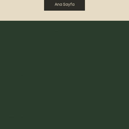
Ana Sayfa
Selahattin Pınar
Hasan Okursoy
Menu
Hakkımda
İletişim
Sosyal medya