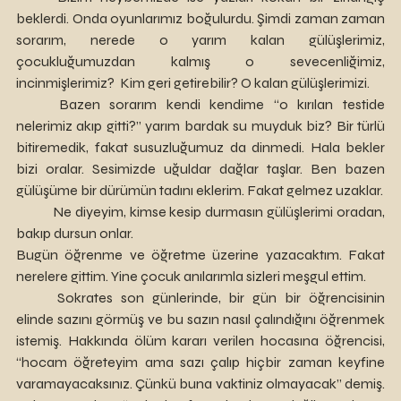
beklerdi. Onda oyunlarımız boğulurdu. Şimdi zaman zaman 
sorarım, nerede o yarım kalan gülüşlerimiz, 
çocukluğumuzdan kalmış o sevecenliğimiz, 
incinmişlerimiz?  Kim geri getirebilir? O kalan gülüşlerimizi.
	Bazen sorarım kendi kendime “o kırılan testide 
nelerimiz akıp gitti?” yarım bardak su muyduk biz? Bir türlü 
bitiremedik, fakat susuzluğumuz da dinmedi. Hala bekler 
bizi oralar. Sesimizde uğuldar dağlar taşlar. Ben bazen 
gülüşüme bir dürümün tadını eklerim. Fakat gelmez uzaklar.
	Ne diyeyim, kimse kesip durmasın gülüşlerimi oradan, 
bakıp dursun onlar.
Bugün öğrenme ve öğretme üzerine yazacaktım. Fakat 
nerelere gittim. Yine çocuk anılarımla sizleri meşgul ettim.
	Sokrates son günlerinde, bir gün bir öğrencisinin 
elinde sazını görmüş ve bu sazın nasıl çalındığını öğrenmek 
istemiş. Hakkında ölüm kararı verilen hocasına öğrencisi, 
“hocam öğreteyim ama sazı çalıp hiçbir zaman keyfine 
varamayacaksınız. Çünkü buna vaktiniz olmayacak” demiş. 