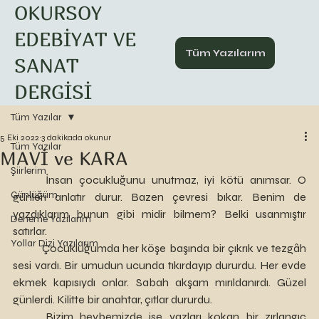
OKURSOY
EDEBİYAT VE
Tüm Yazılarım
SANAT
DERGİSİ
Tüm Yazılar
5 Eki 2022
3 dakikada okunur
Tüm Yazılar
MAVİ ve KARA
Şiirlerim
	İnsan çocukluğunu unutmaz, iyi kötü anımsar. O 
Günlüğüm
günleri anlatır durur. Bazen çevresi bıkar. Benim de 
yazdıklarım bunun gibi midir bilmem? Belki usanmıştır 
Deneme Yazılarım
satırlar.
Yollar Dizi Yazılarım
	Çocukluğumda her köşe başında bir çıkrık ve tezgâh 
sesi vardı. Bir umudun ucunda tıkırdayıp dururdu. Her evde 
ekmek kapısıydı onlar. Sabah akşam mırıldanırdı. Güzel 
günlerdi. Kilitte bir anahtar, çıtlar dururdu.
	Bizim heybemizde ise yazları kokan bir zırlangıç 