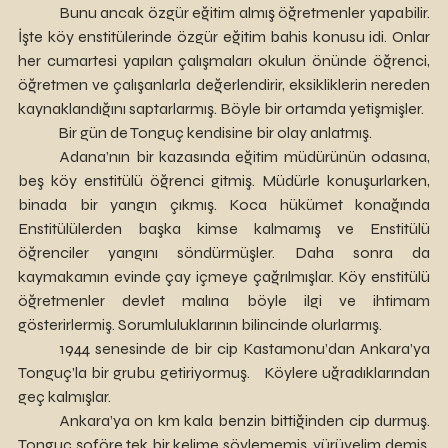
	Bunu ancak özgür eğitim almış öğretmenler yapabilir. 
İşte köy enstitülerinde özgür eğitim bahis konusu idi. Onlar 
her cumartesi yapılan çalışmaları okulun önünde öğrenci, 
öğretmen ve çalışanlarla değerlendirir, eksikliklerin nereden 
kaynaklandığını saptarlarmış. Böyle bir ortamda yetişmişler.
	Bir gün de Tonguç kendisine bir olay anlatmış.
	Adana’nın bir kazasında eğitim müdürünün odasına, 
beş köy enstitülü öğrenci gitmiş. Müdürle konuşurlarken, 
binada bir yangın çıkmış. Koca hükümet konağında 
Enstitülülerden başka kimse kalmamış ve Enstitülü 
öğrenciler yangını söndürmüşler. Daha sonra da 
kaymakamın evinde çay içmeye çağrılmışlar. Köy enstitülü 
öğretmenler devlet malına böyle ilgi ve ihtimam 
gösterirlermiş. Sorumluluklarının bilincinde olurlarmış.
	1944 senesinde de bir cip Kastamonu’dan Ankara’ya 
Tonguç’la bir grubu getiriyormuş. 	Köylere uğradıklarından 
geç kalmışlar. 
	Ankara’ya on km kala benzin bittiğinden cip durmuş. 
Tonguç şoföre tek bir kelime söylememiş, yürüyelim demiş. 