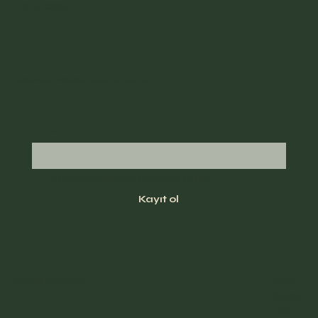
Facebook
Yazılarımdan haberdar olmak için kayıt olun
Email
*
Evet, beni bülteninize abone yapın.
*
Kayıt ol
Gizlilik Politikası
Hasan
Okurso
y.com