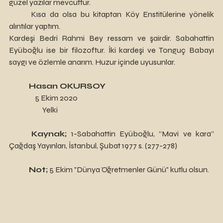
güzel yazılar mevcuttur.
	Kısa da olsa bu kitaptan Köy Enstitülerine yönelik 
alıntılar yaptım. 
Kardeşi Bedri Rahmi Bey ressam ve şairdir. Sabahattin 
Eyüboğlu ise bir filozoftur. İki kardeşi ve Tonguç Babayı 
saygı ve özlemle anarım. Huzur içinde uyusunlar.
Hasan OKURSOY
	    5 Ekim 2020
	         Yelki
Kaynak;
 1-Sabahattin Eyüboğlu, “Mavi ve kara” 
Çağdaş Yayınları, İstanbul, Şubat 1977 s. (277-278)
Not;
 5 Ekim "Dünya Öğretmenler Günü" kutlu olsun.