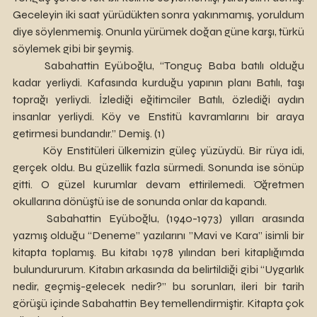
Geceleyin iki saat yürüdükten sonra yakınmamış, yoruldum 
diye söylenmemiş. Onunla yürümek doğan güne karşı, türkü 
söylemek gibi bir şeymiş.
	Sabahattin Eyüboğlu, “Tonguç Baba batılı olduğu 
kadar yerliydi. Kafasında kurduğu yapının planı Batılı, taşı 
toprağı yerliydi. İzlediği eğitimciler Batılı, özlediği aydın 
insanlar yerliydi. Köy ve Enstitü kavramlarını bir araya 
getirmesi bundandır.” Demiş. (1)
	Köy Enstitüleri ülkemizin güleç yüzüydü. Bir rüya idi, 
gerçek oldu. Bu güzellik fazla sürmedi. Sonunda ise sönüp 
gitti. O güzel kurumlar devam ettirilemedi. Öğretmen 
okullarına dönüştü ise de sonunda onlar da kapandı.
	Sabahattin Eyüboğlu, (1940-1973) yılları arasında 
yazmış olduğu “Deneme” yazılarını ”Mavi ve Kara” isimli bir 
kitapta toplamış. Bu kitabı 1978 yılından beri kitaplığımda 
bulundururum. Kitabın arkasında da belirtildiği gibi “Uygarlık 
nedir, geçmiş-gelecek nedir?” bu sorunları, ileri bir tarih 
görüşü içinde Sabahattin Bey temellendirmiştir. Kitapta çok 