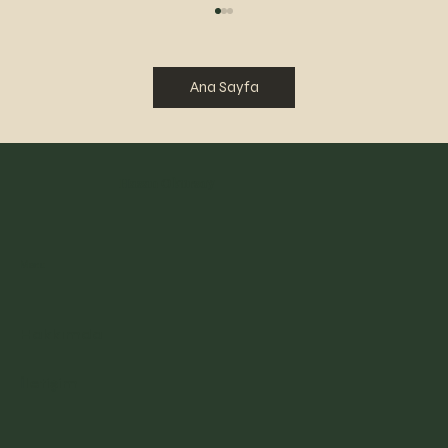
Ana Sayfa
YOLLAR-46
Hasan Okursoy
Menu
Hakkımda
İletişim