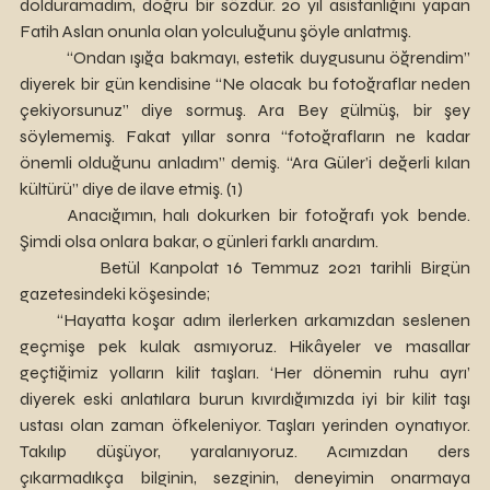
dolduramadım, doğru bir sözdür. 20 yıl asistanlığını yapan 
Fatih Aslan onunla olan yolculuğunu şöyle anlatmış.
 	“Ondan ışığa bakmayı, estetik duygusunu öğrendim” 
diyerek bir gün kendisine “Ne olacak bu fotoğraflar neden 
çekiyorsunuz” diye sormuş. Ara Bey gülmüş, bir şey 
söylememiş. Fakat yıllar sonra “fotoğrafların ne kadar 
önemli olduğunu anladım” demiş. “Ara Güler’i değerli kılan 
kültürü” diye de ilave etmiş. (1)
	Anacığımın, halı dokurken bir fotoğrafı yok bende. 
Şimdi olsa onlara bakar, o günleri farklı anardım. 
         Betül Kanpolat 16 Temmuz 2021 tarihli Birgün 
gazetesindeki köşesinde; 
     “Hayatta koşar adım ilerlerken arkamızdan seslenen 
geçmişe pek kulak asmıyoruz. Hikâyeler ve masallar 
geçtiğimiz yolların kilit taşları. ‘Her dönemin ruhu ayrı’ 
diyerek eski anlatılara burun kıvırdığımızda iyi bir kilit taşı 
ustası olan zaman öfkeleniyor. Taşları yerinden oynatıyor. 
Takılıp düşüyor, yaralanıyoruz. Acımızdan ders 
çıkarmadıkça bilginin, sezginin, deneyimin onarmaya 