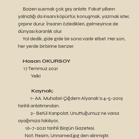
     Bazen susmak çok şey anlatır. Fakat yılların 
yalnızlığı da insanı köpürtür, konuşmak, yazmak ister, 
çırpınır durur. İnsanın özledikleri, gelmeyince de 
dünyası karanlık olur. 
     Yol dedik, gide gide bir sona varılır elbet. Her son, 
her yerde birbirine benzer. 
Hasan OKURSOY
      17 Temmuz 2021
              Yelki
Kaynak;
	1- AA. Muhabiri Çiğdem Alyanak’a 4-5-2019 
tarihli anlatımından.
	2- Betül Kanpolat, Unuttuğumuz ne varsa 
ayağımıza takılıyor,   
        16-7-2021 tarihli Birgün Gazetesi.
       Not; Resim, Unnamed.jpg den alınmıştır.