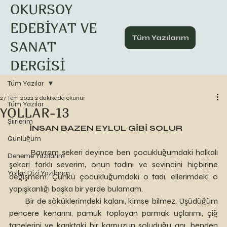
OKURSOY
EDEBİYAT VE
Tüm Yazılarım
SANAT
DERGİSİ
Tüm Yazılar
27 Tem 2022
2 dakikada okunur
Tüm Yazılar
YOLLAR-13
Şiirlerim
İNSAN BAZEN EYLÜL GİBİ SOLUR
Günlüğüm
	Bayram şekeri deyince ben çocukluğumdaki halkalı 
Deneme Yazılarım
şekeri farklı severim, onun tadını ve sevincini hiçbirine 
Yollar Dizi Yazılarım
değişmem. Çünkü çocukluğumdaki o tadı, ellerimdeki o 
yapışkanlığı başka bir yerde bulamam. 
       Bir de söküklerimdeki kalanı, kimse bilmez. Üşüdüğüm 
pencere kenarını, pamuk toplayan parmak uçlarımı, çiğ 
tanelerini ve karıktaki bir karpuzun soluduğu anı, benden 