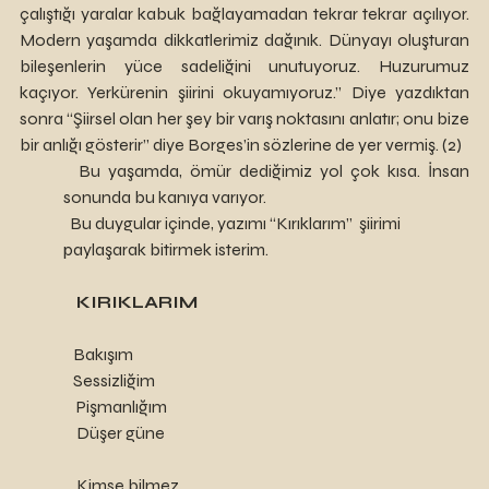
çalıştığı yaralar kabuk bağlayamadan tekrar tekrar açılıyor. 
Modern yaşamda dikkatlerimiz dağınık. Dünyayı oluşturan 
bileşenlerin yüce sadeliğini unutuyoruz. Huzurumuz 
kaçıyor. Yerkürenin şiirini okuyamıyoruz.” Diye yazdıktan 
sonra “Şiirsel olan her şey bir varış noktasını anlatır; onu bize 
bir anlığı gösterir” diye Borges’in sözlerine de yer vermiş. (2)
  Bu yaşamda, ömür dediğimiz yol çok kısa. İnsan 
sonunda bu kanıya varıyor. 
  Bu duygular içinde, yazımı “Kırıklarım”  şiirimi 
paylaşarak bitirmek isterim. 
   KIRIKLARIM
   Bakışım
   Sessizliğim 
    Pişmanlığım
    Düşer güne
    Kimse bilmez