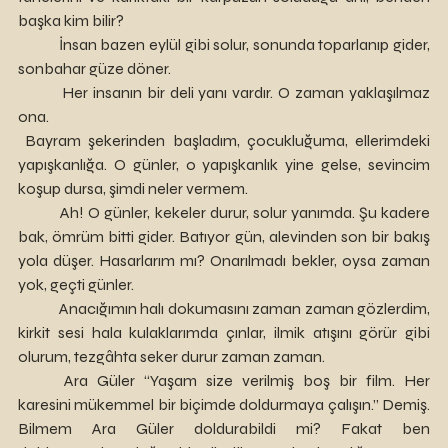
başka kim bilir?
	İnsan bazen eylül gibi solur, sonunda toparlanıp gider, 
sonbahar güze döner. 
 	Her insanın bir deli yanı vardır. O zaman yaklaşılmaz 
ona.
 Bayram şekerinden başladım, çocukluğuma, ellerimdeki 
yapışkanlığa. O günler, o yapışkanlık yine gelse, sevincim 
koşup dursa, şimdi neler vermem. 
 	Ah! O günler, kekeler durur, solur yanımda. Şu kadere 
bak, ömrüm bitti gider. Batıyor gün, alevinden son bir bakış 
yola düşer. Hasarlarım mı? Onarılmadı bekler, oysa zaman 
yok, geçti günler. 
	Anacığımın halı dokumasını zaman zaman gözlerdim, 
kirkit sesi hala kulaklarımda çınlar, ilmik atışını görür gibi 
olurum, tezgâhta seker durur zaman zaman.  
	Ara Güler “Yaşam size verilmiş boş bir film. Her 
karesini mükemmel bir biçimde doldurmaya çalışın.” Demiş. 
Bilmem Ara Güler doldurabildi mi? Fakat ben 