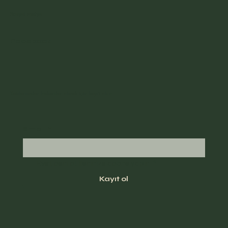
Sosyal medya
Facebook
Yazılarımdan haberdar olmak için kayıt olun
Email
*
Evet, beni bülteninize abone yapın.
*
Kayıt ol