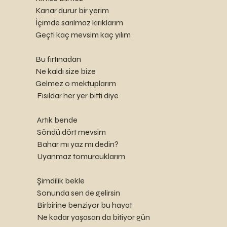
    Kanar durur bir yerim
    İçimde sarılmaz kırıklarım
    Geçti kaç mevsim kaç yılım
    Bu fırtınadan
    Ne kaldı size bize
    Gelmez o mektuplarım
     Fısıldar her yer bitti diye
     Artık bende
     Söndü dört mevsim
     Bahar mı yaz mı dedin?
     Uyanmaz tomurcuklarım
     Şimdilik bekle
     Sonunda sen de gelirsin
     Birbirine benziyor bu hayat
     Ne kadar yaşasan da bitiyor gün 