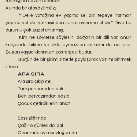
tanıklığına devam edecek. 
Aslında bir atasözümüz; 
	“"Dere yatağına ev yapma sel alır, tepeye harman 
yapma yel alır, yetmişinden sonra evlenme el alır.” Diye bu 
durumu çok güzel anlatmış. 
	Kim ne söylerse söylesin, doğanın bir dili var, onun 
karşısında bilime ve akla uymazsan intikamı da acı olur. 
Bugün yaşadıklarımızın göstergesi budur.  
	Bugün de bir şiirimi sizlerle paylaşarak yazımı bitirmek 
isterim. 
ARA SIRA
	Ara sıra çıkıp gel
	Tam pencereden bak
	Beni pervazımdan gözle
	Çocuk getirdiklerini anlat
	Sessizliğimde
	Çağır o günleri dal dal
	Gecemde uykusuzluğumda