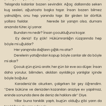
Telaşında kalanlar bazen sevindirir. Ağaç dallarında seken 
kuş sesleri, ağustosta başka taşar. İnsan bazen bilmez 
yalnızlığını, onu hep yanında taşır. Bir şiirden bir dörtlük 
yollara fısıldar. 		Nerede bir yangın olsa, dumanı 
anızında tüter, içi yanar.  
	Bundan mı nedir? İnsan çocukluğuna koşar.
	Ey deniz! Ey gök! Hükümranlığın rüzgarında hep 
böyle mi uğuldar?
	Her yangında dağların çığlık mı atar?
	Derelerin yatağından kopup böyle canlar alır da böyle 
mi akar?
	Çocuk gün günü aratır, her gün bir eve acı düşer. İnsan 
daha yorulur, bilimden, akıldan ayrıldıkça yanlışlar içinde 
böyle boğulur. 
	Karadeniz’de okurken, çalışırken bir şey öğrendim. 
“Dere büküne ve denizden kazanılan araziye ev yapılmaz, 
eninde sonunda dere de deniz de hakkını alır” Diye. 
	Yıllar buna tanıklık yaptı, bugün olduğu gibi yarın da 