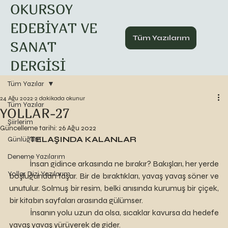
OKURSOY
EDEBİYAT VE
Tüm Yazılarım
SANAT
DERGİSİ
Tüm Yazılar
24 Ağu 2022
2 dakikada okunur
Tüm Yazılar
YOLLAR-27
Şiirlerim
Güncelleme tarihi:
26 Ağu 2022
TELAŞINDA KALANLAR
Günlüğüm
Deneme Yazılarım
	İnsan gidince arkasında ne bırakır? Bakışları, her yerde 
Yollar Dizi Yazılarım
boşluğundan taşar. Bir de bıraktıkları, yavaş yavaş söner ve 
unutulur. Solmuş bir resim, belki anısında kurumuş bir çiçek, 
bir kitabın sayfaları arasında gülümser. 
	İnsanın yolu uzun da olsa, sıcaklar kavursa da hedefe 
yavaş yavaş yürüyerek de gider. 