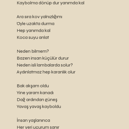
	Kaybolma dönüp dur yanımda kal 
	Ara sıra kov yalnızlığımı
	Öyle uzakta durma
	Hep yanımda kal
	Koca suyu anlat
	Neden bilmem?
	Bazen insan küçülür durur
	Neden isli lambalarda solur?
	Aydınlatmaz hep karanlık olur 
	Bak akşam oldu
	Yine yaram kanadı 
	Dağ ardından güneş 
	Yavaş yavaş kayboldu
	İnsan yaşlanınca
	Her yeri uçurum sanır